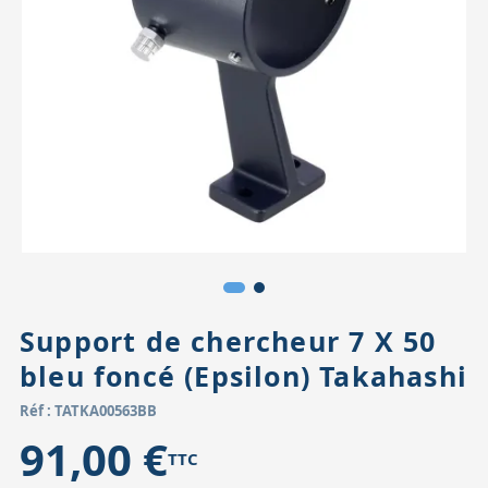
Accessoires pour montures
Pièces détachées
Têtes binocula
Support de chercheur 7 X 50
bleu foncé (Epsilon) Takahashi
Réf : TATKA00563BB
91,00 €
TTC