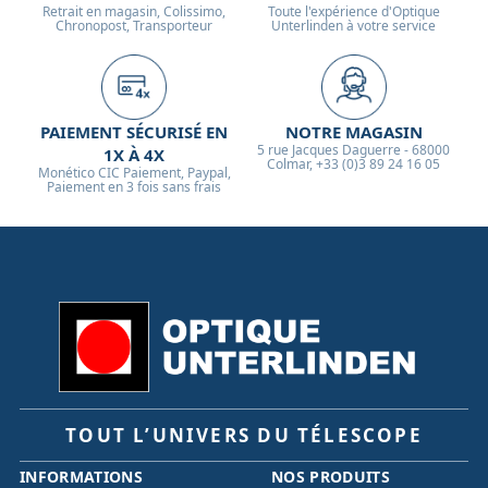
Retrait en magasin, Colissimo,
Toute l'expérience d'Optique
Chronopost, Transporteur
Unterlinden à votre service
PAIEMENT SÉCURISÉ EN
NOTRE MAGASIN
5 rue Jacques Daguerre - 68000
1X À 4X
Colmar, +33 (0)3 89 24 16 05
Monético CIC Paiement, Paypal,
Paiement en 3 fois sans frais
TOUT L’UNIVERS DU TÉLESCOPE
INFORMATIONS
NOS PRODUITS