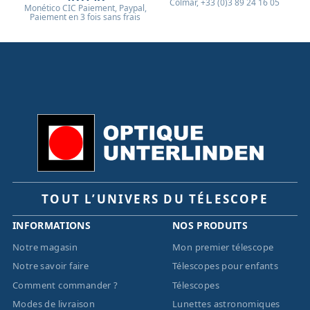
Colmar, +33 (0)3 89 24 16 05
Monético CIC Paiement, Paypal,
Paiement en 3 fois sans frais
TOUT L’UNIVERS DU TÉLESCOPE
INFORMATIONS
NOS PRODUITS
Notre magasin
Mon premier télescope
Notre savoir faire
Télescopes pour enfants
Comment commander ?
Télescopes
Modes de livraison
Lunettes astronomiques