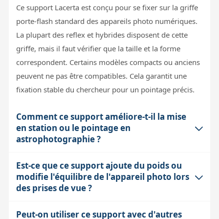
Ce support Lacerta est conçu pour se fixer sur la griffe
porte-flash standard des appareils photo numériques.
La plupart des reflex et hybrides disposent de cette
griffe, mais il faut vérifier que la taille et la forme
correspondent. Certains modèles compacts ou anciens
peuvent ne pas être compatibles. Cela garantit une
fixation stable du chercheur pour un pointage précis.
Comment ce support améliore-t-il la mise
en station ou le pointage en
astrophotographie ?
Est-ce que ce support ajoute du poids ou
En montant un chercheur point rouge directement sur
modifie l'équilibre de l'appareil photo lors
l'appareil photo, ce support permet de viser
des prises de vue ?
rapidement un objet céleste sans avoir à déplacer le
télescope ou la monture. Cela simplifie le cadrage
Peut-on utiliser ce support avec d'autres
Le support et le chercheur point rouge restent légers,