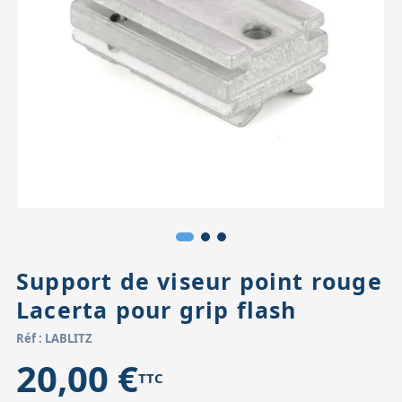
Accessoires pour montures
Pièces détachées
Têtes binocula
Support de viseur point rouge
Lacerta pour grip flash
Réf : LABLITZ
20,00 €
TTC