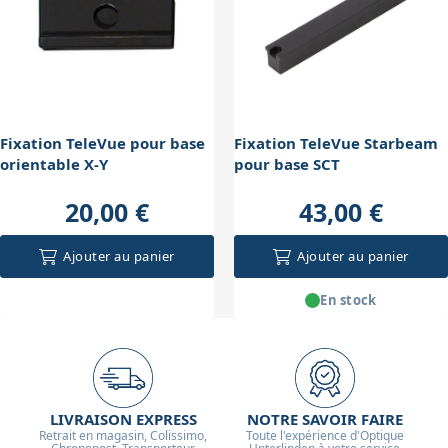
l'instrument. C’est important pour garder la stabilité et
la facilité d’utilisation du SCT.
Fixation TeleVue pour base
Fixation TeleVue Starbeam
orientable X-Y
pour base SCT
20,00 €
43,00 €
Ajouter au panier
Ajouter au panier
En stock
LIVRAISON EXPRESS
NOTRE SAVOIR FAIRE
Retrait en magasin, Colissimo,
Toute l'expérience d'Optique