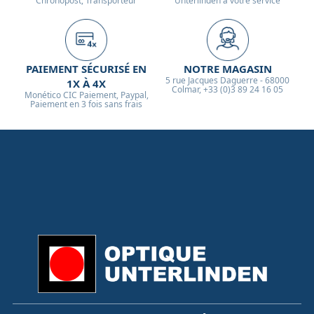
Chronopost, Transporteur
Unterlinden à votre service
PAIEMENT SÉCURISÉ EN
NOTRE MAGASIN
5 rue Jacques Daguerre - 68000
1X À 4X
Colmar, +33 (0)3 89 24 16 05
Monético CIC Paiement, Paypal,
Paiement en 3 fois sans frais