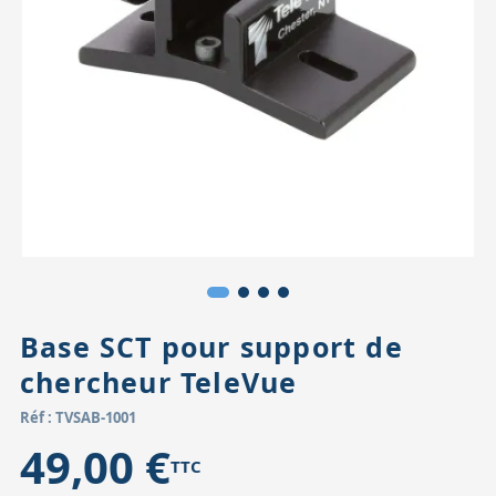
Accessoires pour montures
Pièces détachées
Têtes binocula
Base SCT pour support de
chercheur TeleVue
Réf : TVSAB-1001
49,00 €
TTC