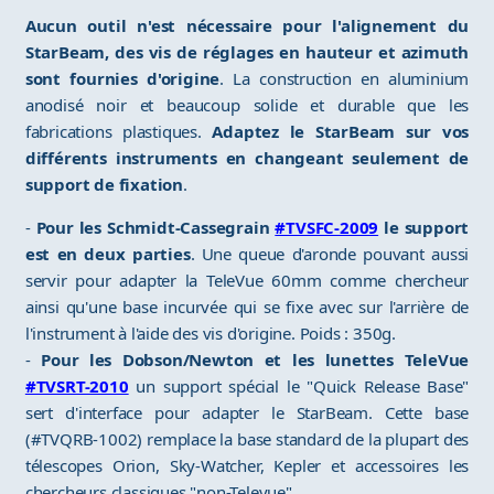
Aucun outil n'est nécessaire pour l'alignement du
StarBeam, des vis de réglages en hauteur et azimuth
sont fournies d'origine
. La construction en aluminium
anodisé noir et beaucoup solide et durable que les
fabrications plastiques.
Adaptez le StarBeam sur vos
différents instruments en changeant seulement de
support de fixation
.
-
Pour les Schmidt-Cassegrain
#TVSFC-2009
le support
est en deux parties
. Une queue d'aronde pouvant aussi
servir pour adapter la TeleVue 60mm comme chercheur
ainsi qu'une base incurvée qui se fixe avec sur l'arrière de
l'instrument à l'aide des vis d'origine. Poids : 350g.
-
Pour les Dobson/Newton et les lunettes TeleVue
#TVSRT-2010
un support spécial le "Quick Release Base"
sert d'interface pour adapter le StarBeam. Cette base
(#TVQRB-1002) remplace la base standard de la plupart des
télescopes Orion, Sky-Watcher, Kepler et accessoires les
chercheurs classiques "non-Televue".