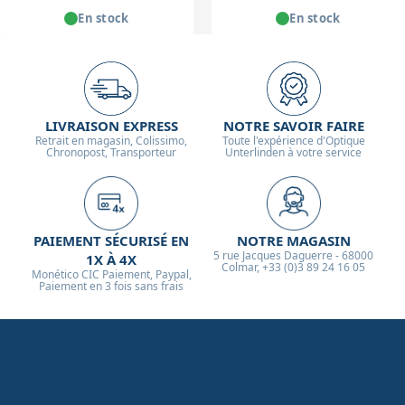
En stock
En stock
LIVRAISON EXPRESS
NOTRE SAVOIR FAIRE
Retrait en magasin, Colissimo,
Toute l'expérience d'Optique
Chronopost, Transporteur
Unterlinden à votre service
PAIEMENT SÉCURISÉ EN
NOTRE MAGASIN
5 rue Jacques Daguerre - 68000
1X À 4X
Colmar, +33 (0)3 89 24 16 05
Monético CIC Paiement, Paypal,
Paiement en 3 fois sans frais