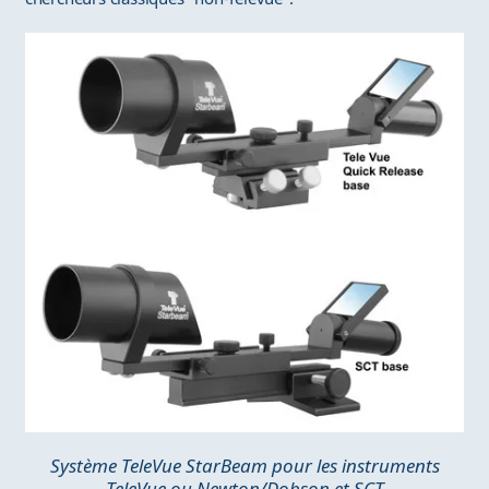
Système TeleVue StarBeam pour les instruments
TeleVue ou Newton/Dobson et SCT