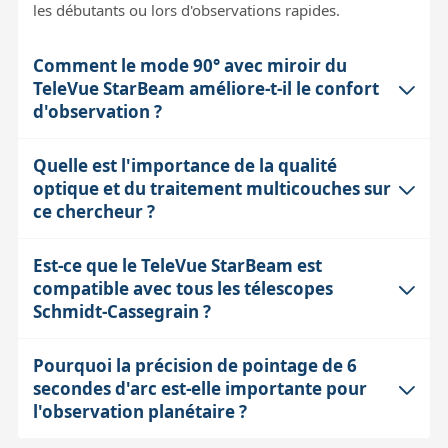
les débutants ou lors d'observations rapides.
Comment le mode 90° avec miroir du
TeleVue StarBeam améliore-t-il le confort
d'observation ?
Quelle est l'importance de la qualité
Le mode à 90° utilise un miroir incliné à 45° pour
optique et du traitement multicouches sur
dévier la ligne de visée vers le côté, évitant ainsi d'avoir
ce chercheur ?
à se baisser ou à adopter une posture inconfortable
derrière le télescope. Ceci est particulièrement utile
Est-ce que le TeleVue StarBeam est
Le large doublet de 39 mm avec traitement
quand on observe des objets hauts dans le ciel, où
compatible avec tous les télescopes
multicouches réduit les réflexions parasites et les
regarder droit derrière le chercheur devient fatigant.
Schmidt-Cassegrain ?
images fantômes qui peuvent gêner la visibilité du
point rouge et du ciel environnant. Cela garantit un
Pourquoi la précision de pointage de 6
Le StarBeam est fourni avec une base spécifique
point rouge net et stable, une bonne transmission
secondes d'arc est-elle importante pour
(#TVSFC-2009) conçue pour s'adapter aux télescopes
lumineuse et une vue précise même en conditions
l'observation planétaire ?
Schmidt-Cassegrain grâce à une fixation incurvée qui
d'observation difficiles, comme en ciel urbain ou avec