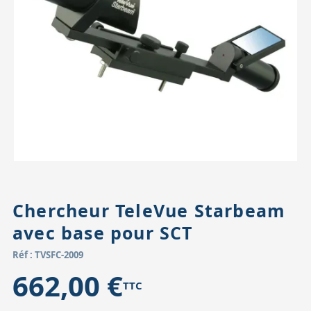
Accessoires pour montures
Pièces détachées
Têtes binocula
Chercheur TeleVue Starbeam
avec base pour SCT
Réf : TVSFC-2009
662,00 €
TTC