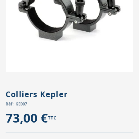
Accessoires pour montures
Pièces détachées
Têtes binocula
Colliers Kepler
Réf : KE007
73,00 €
TTC