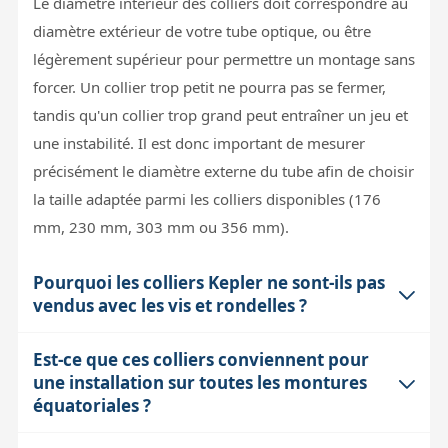
Le diamètre intérieur des colliers doit correspondre au
diamètre extérieur de votre tube optique, ou être
légèrement supérieur pour permettre un montage sans
forcer. Un collier trop petit ne pourra pas se fermer,
tandis qu'un collier trop grand peut entraîner un jeu et
une instabilité. Il est donc important de mesurer
précisément le diamètre externe du tube afin de choisir
la taille adaptée parmi les colliers disponibles (176
mm, 230 mm, 303 mm ou 356 mm).
Pourquoi les colliers Kepler ne sont-ils pas
vendus avec les vis et rondelles ?
Est-ce que ces colliers conviennent pour
Les colliers Kepler sont fournis sans visserie car celle-ci
une installation sur toutes les montures
dépend souvent du type de queue d'aronde utilisée et
équatoriales ?
de la monture sur laquelle vous allez fixer votre tube.
Cela permet une plus grande flexibilité pour s'adapter à