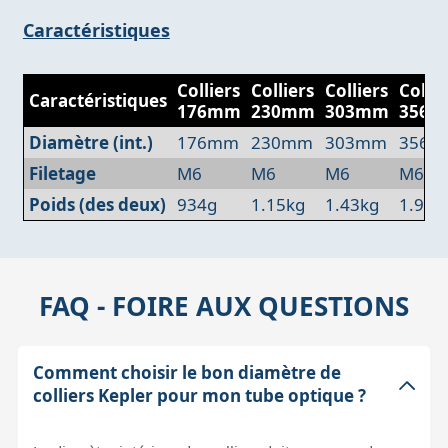
Caractéristiques
Colliers
Colliers
Colliers
Collie
Caractéristiques
176mm
230mm
303mm
356
Diamètre (int.)
176mm
230mm
303mm
356
Filetage
M6
M6
M6
M6
Poids (des deux)
934g
1.15kg
1.43kg
1.91k
FAQ - FOIRE AUX QUESTIONS
Comment choisir le bon diamètre de
colliers Kepler pour mon tube optique ?