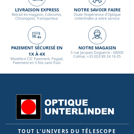
LIVRAISON EXPRESS
NOTRE SAVOIR FAIRE
Retrait en magasin, Colissimo,
Toute l'expérience d'Optique
Chronopost, Transporteur
Unterlinden à votre service
PAIEMENT SÉCURISÉ EN
NOTRE MAGASIN
5 rue Jacques Daguerre - 68000
1X À 4X
Colmar, +33 (0)3 89 24 16 05
Monético CIC Paiement, Paypal,
Paiement en 3 fois sans frais
TOUT L’UNIVERS DU TÉLESCOPE