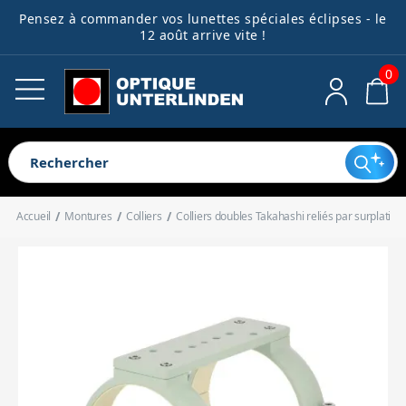
Pensez à commander vos lunettes spéciales éclipses - le
Télescopes
Lunettes astro
Montures
Astrophotographie
Accessoires
Jumelles
Guides débutants
Ocul
Acce
Filt
Acce
Acce
Acce
Bibl
Spec
Pièc
12 août arrive vite !
opti
méc
élec
dive
0
Voir tout
Voir tout
Voir tout
Voir tout
Voir tout
Voir tout
Voir tout
Voir tout
Voir tout
Voir tout
Voir tout
Voir tout
Voir tout
Voir tout
Voir tout
Voir tout
Télescopes pour enfants
Lunettes pour débutant
Montures harmoniques
Caméras
Oculaires
Jumelles astronomiques
Télescope ou lunette ?
Oculaires clas
Filtres antipol
Cartes
Spectroscope
Electronique
Extendeurs de
Systèmes de m
Alimentations
Outils de coll
Télescopes pour débutant
Lunettes complètes
Montures équatoriales
Roues à filtres
Accessoires optiques
Longues-vues terrestres
Quel télescope choisir pour un
Oculaires à g
Filtres lunaire
Livres
Accessoires d
Mécanique
Renvois coudé
Portes-oculair
Boîtiers de 
Dispositifs an
Télescopes automatisés
Tubes optiques de lunettes
Montures azimutales
Systèmes de guidage
Filtres
Jumelles compactes
enfant ?
Oculaires réti
Filtres colorés
Accueil
Montures
Colliers
Colliers doubles Takahashi reliés par surplatin
Télescopes complets
Lunettes d'observation solaire
Motorisations
Bagues T
Accessoires mécaniques
Jumelles animalières
1er télescope : Tout savoir pour
Chercheurs
Bagues de con
Connectique
Accessoires d
Oculaires spé
Filtres solaires
Télescopes Dobson
Colliers
Adaptateurs photo
Accessoires électroniques
Jumelles de loisirs
bien débuter
Réducteurs de
Bagues allong
Valises et sacs
Accessoires po
Filtres pour l'
Tubes optiques de télescope
Queues d'aronde
Autres accessoires pour l'imagerie
Accessoires divers
Accessoires pour jumelles
Télescopes : Guide d'achat
Correcteurs o
Support pour 
Filtres spéciau
Trépieds
Bibliothèque
complet
Miroirs
Trépieds photo
Contrepoids
Spectroscopie
Redresseurs t