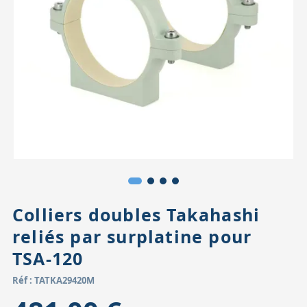
Accessoires pour montures
Pièces détachées
Têtes binocula
Colliers doubles Takahashi
reliés par surplatine pour
TSA-120
Réf : TATKA29420M