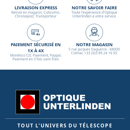
LIVRAISON EXPRESS
NOTRE SAVOIR FAIRE
Retrait en magasin, Colissimo,
Toute l'expérience d'Optique
Chronopost, Transporteur
Unterlinden à votre service
PAIEMENT SÉCURISÉ EN
NOTRE MAGASIN
5 rue Jacques Daguerre - 68000
1X À 4X
Colmar, +33 (0)3 89 24 16 05
Monético CIC Paiement, Paypal,
Paiement en 3 fois sans frais
TOUT L’UNIVERS DU TÉLESCOPE