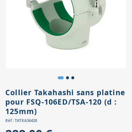
Accessoires pour montures
Pièces détachées
Têtes binocula
Collier Takahashi sans platine
pour FSQ-106ED/TSA-120 (d :
125mm)
Réf : TATKA36420