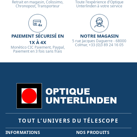
Retrait en magasin, Colissimo,
Toute l'expérience d'Optique
Chronopost, Transporteur
Unterlinden à votre service
PAIEMENT SÉCURISÉ EN
NOTRE MAGASIN
5 rue Jacques Daguerre - 68000
1X À 4X
Colmar, +33 (0)3 89 24 16 05
Monético CIC Paiement, Paypal,
Paiement en 3 fois sans frais
TOUT L’UNIVERS DU TÉLESCOPE
INFORMATIONS
NOS PRODUITS