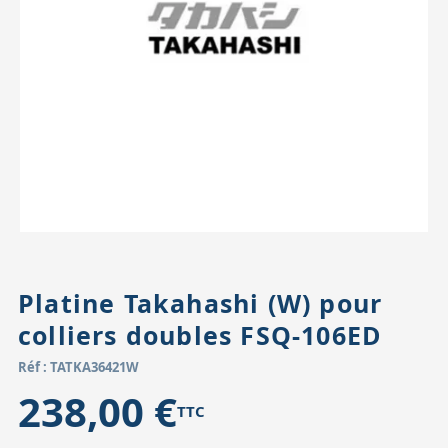
Accessoires pour montures
Pièces détachées
Têtes binocula
Platine Takahashi (W) pour
colliers doubles FSQ-106ED
Réf : TATKA36421W
238,00 €
TTC