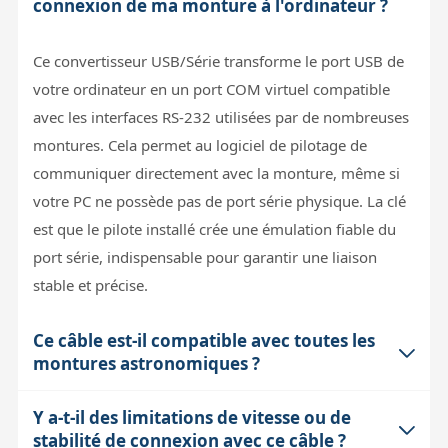
connexion de ma monture à l'ordinateur ?
Ce convertisseur USB/Série transforme le port USB de
votre ordinateur en un port COM virtuel compatible
avec les interfaces RS-232 utilisées par de nombreuses
montures. Cela permet au logiciel de pilotage de
communiquer directement avec la monture, même si
votre PC ne possède pas de port série physique. La clé
est que le pilote installé crée une émulation fiable du
port série, indispensable pour garantir une liaison
stable et précise.
Ce câble est-il compatible avec toutes les
montures astronomiques ?
Y a-t-il des limitations de vitesse ou de
La compatibilité dépend avant tout du type de port
stabilité de connexion avec ce câble ?
série de la monture. Ce câble possède une prise SUB-D