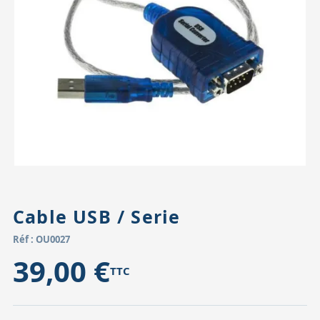
Accessoires pour montures
Pièces détachées
Têtes binocula
Cable USB / Serie
Réf : OU0027
39,00 €
TTC