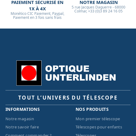
PAIEMENT SÉCURISÉ EN
NOTRE MAGASIN
5 rue Jacques Daguerre - 68000
1X À 4X
Colmar, +33 (0)3 89 24 16 05
Monético CIC Paiement, Paypal,
Paiement en 3 fois sans frais
TOUT L’UNIVERS DU TÉLESCOPE
INFORMATIONS
NOS PRODUITS
Notre magasin
Mon premier télescope
Notre savoir faire
Télescopes pour enfants
Comment commander ?
Télescopes