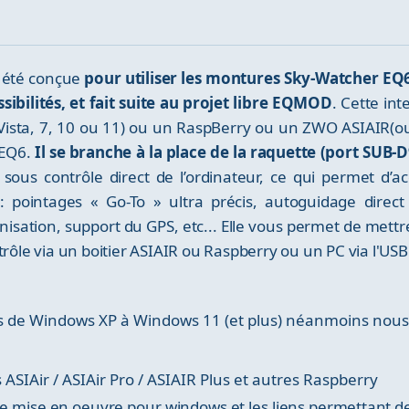
a été conçue
pour utiliser les montures Sky-Watcher EQ
sibilités, et fait suite au projet libre EQMOD
. Cette in
 Vista, 7, 10 ou 11) ou un RaspBerry ou un ZWO ASIAIR(o
 EQ6.
Il se branche à la place de la raquette (port SUB-
ous contrôle direct de l’ordinateur, ce qui permet d’ac
 pointages « Go-To » ultra précis, autoguidage direct (
nisation, support du GPS, etc... Elle vous permet de mettr
trôle via un boitier ASIAIR ou Raspberry ou un PC via l'USB
ws de Windows XP à Windows 11 (et plus) néanmoins n
 ASIAir / ASIAir Pro / ASIAIR Plus et autres Raspberry
 de mise en oeuvre pour windows et les liens permettant de t