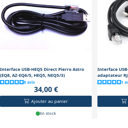
Interface USB-HEQ5 Direct Pierro Astro
Interface USB
(EQ8, AZ-EQ6/5, HEQ5, NEQ5/3)
adaptateur R
8
avis
1
a
34,00 €
Ajouter au panier
En stock