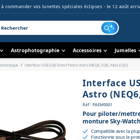
à commander vos lunettes spéciales éclipses - le 12 août arriv
Astrophotographie
Accessoires
Jumelles
onnectique
Interface USB-EQ6 Direct Pierro Astro (NEQ6, EQ6, Atlas EQG)
Interface U
Astro (NEQ6
Réf : PAEM0001
Pour piloter/mettre
monture Sky-Watch
Compatible avec la plup
Fonctionne sous le pr