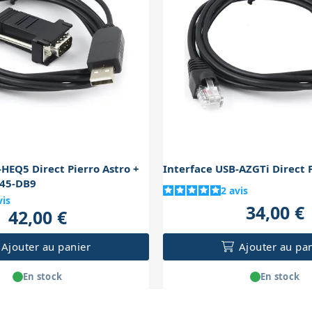
-HEQ5 Direct Pierro Astro +
Interface USB-AZGTi Direct P
J45-DB9
2
avis
vis
34,00 €
42,00 €
Ajouter au panier
Ajouter au pa
En stock
En stock