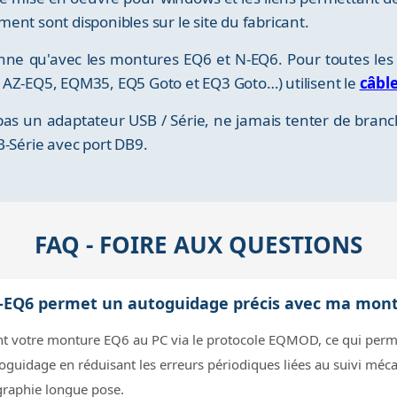
nt sont disponibles sur le site du fabricant.
onne qu'avec les montures EQ6 et N-EQ6. Pour toutes le
 AZ-EQ5, EQM35, EQ5 Goto et EQ3 Goto…) utilisent le
câbl
 pas un adaptateur USB / Série, ne jamais tenter de br
B-Série avec port DB9.
FAQ - FOIRE AUX QUESTIONS
SB-EQ6 permet un autoguidage précis avec ma mon
ent votre monture EQ6 au PC via le protocole EQMOD, ce qui perme
toguidage en réduisant les erreurs périodiques liées au suivi méc
ographie longue pose.