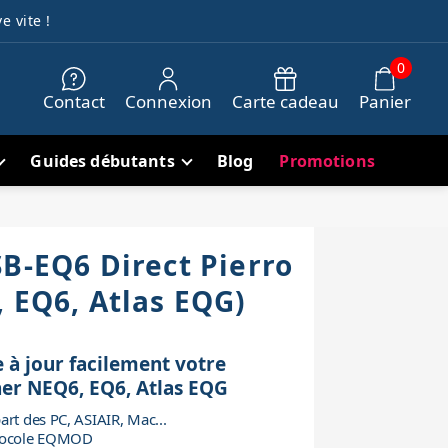
e vite !
0
Contact
Connexion
Carte cadeau
Panier
Guides débutants
Blog
Promotions
SB-EQ6 Direct Pierro
, EQ6, Atlas EQG)
 à jour facilement votre
er NEQ6, EQ6, Atlas EQG
art des PC, ASIAIR, Mac...
otocole EQMOD