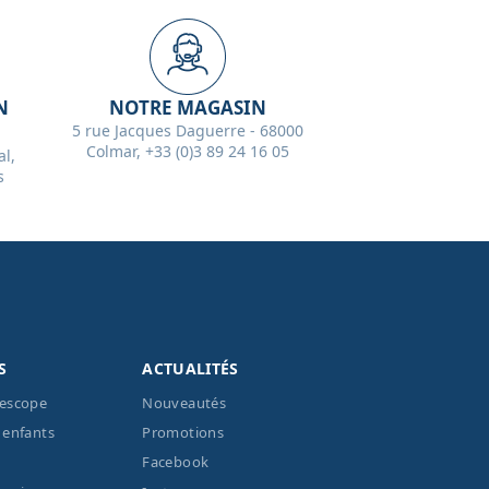
N
NOTRE MAGASIN
5 rue Jacques Daguerre - 68000
Colmar, +33 (0)3 89 24 16 05
l,
s
S
ACTUALITÉS
lescope
Nouveautés
 enfants
Promotions
Facebook