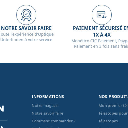
NOTRE SAVOIR FAIRE
PAIEMENT SÉCURISÉ E
Toute l'expérience d'Optique
1X À 4X
Unterlinden à votre service
Monético CIC Paiement, Paypa
Paiement en 3 fois sans frai
INFORMATIONS
NOS PRODUIT
Notre magasin
Mon premier té
Notre savoir faire
Télescopes pour
Comment commander ?
Télescopes
PE