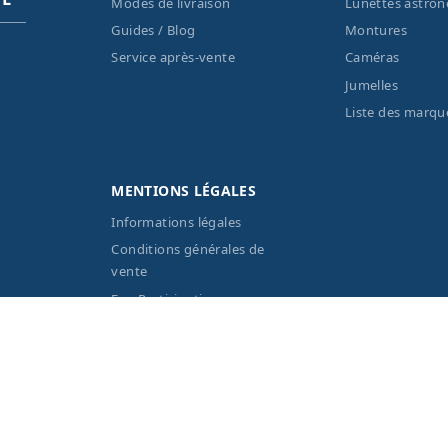
Modes de livraison
Lunettes astro
Guides / Blog
Montures
Service après-vente
Caméras
Jumelles
Liste des marqu
MENTIONS LÉGALES
Informations légales
Conditions générales de
vente
Eco-Participation
Vos données personnelles
 réservés Optique Unterlinden