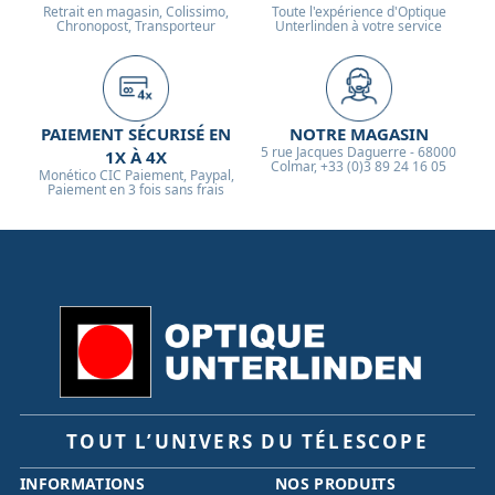
Retrait en magasin, Colissimo,
Toute l'expérience d'Optique
Chronopost, Transporteur
Unterlinden à votre service
PAIEMENT SÉCURISÉ EN
NOTRE MAGASIN
5 rue Jacques Daguerre - 68000
1X À 4X
Colmar, +33 (0)3 89 24 16 05
Monético CIC Paiement, Paypal,
Paiement en 3 fois sans frais
TOUT L’UNIVERS DU TÉLESCOPE
INFORMATIONS
NOS PRODUITS