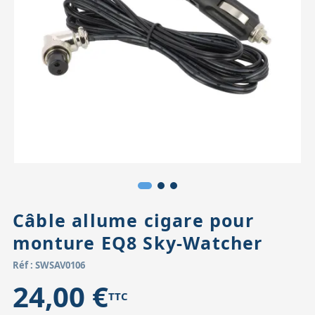
Accessoires pour montures
Pièces détachées
Têtes binocula
Câble allume cigare pour
monture EQ8 Sky-Watcher
Réf : SWSAV0106
24,00 €
TTC