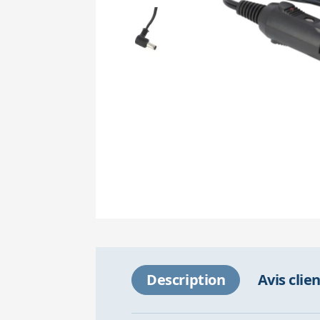
Description
Avis clie