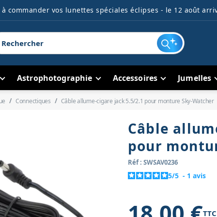
à commander vos lunettes spéciales éclipses - le 12 août arriv
Astrophotographie
Accessoires
Jumelles
ue
Connectiques
Câble allume-cigare jack 5.5/2.1 pour monture Sky-Watcher
Câble allume
pour montu
Réf : SWSAV0236
5
/
5
-
1
avis
18,00 €
TTC