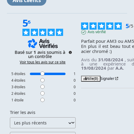
Avis clients
5
/
5
5
/
5
Avis vérifié
Parfait pour AM3 ou AM5.
En plus il est beau tout e
acier chromé :)
Basé sur
1
avis soumis à
un contrôle
Avis du
31/08/2024
, sui
Voir tous les avis sur ce site
à une expérience 
19/08/2024
par
A.A.
5
étoiles
1
Utile
(0)
Signaler
4
étoiles
0
3
étoiles
0
2
étoiles
0
1
étoile
0
Trier les avis