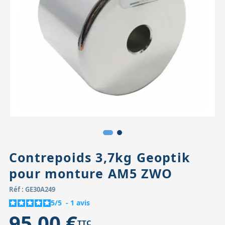
Accessoires pour montures
Pièces détachées
Têtes binocula
Contrepoids 3,7kg Geoptik
pour monture AM5 ZWO
Réf : GE30A249
5
/
5
-
1
avis
95,00 €
TTC