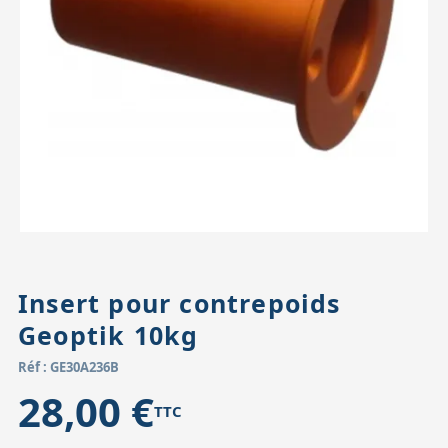
Accessoires pour montures
Pièces détachées
Têtes binocula
Insert pour contrepoids
Geoptik 10kg
Réf : GE30A236B
28,00 €
TTC