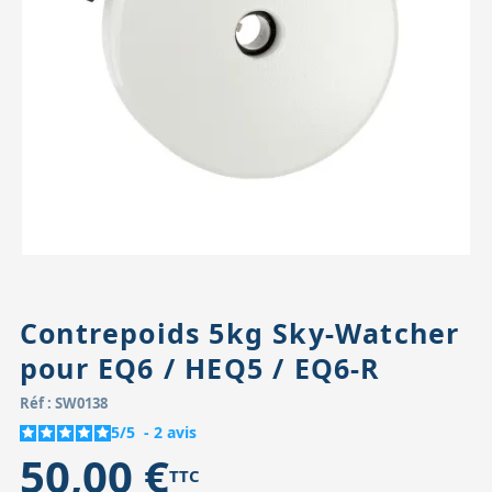
Accessoires pour montures
Pièces détachées
Têtes binocula
Contrepoids 5kg Sky-Watcher
pour EQ6 / HEQ5 / EQ6-R
Réf : SW0138
5
/
5
-
2
avis
50,00 €
TTC