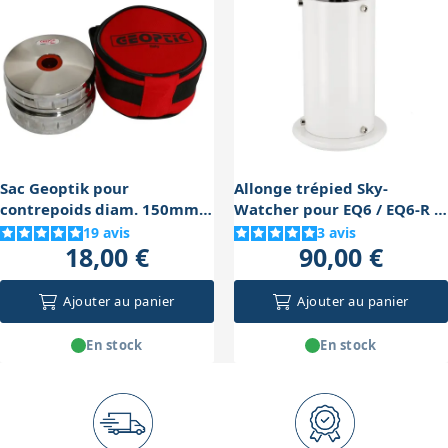
déséquilibrer la monture en cours d’utilisation.
Sac Geoptik pour
Allonge trépied Sky-
contrepoids diam. 150mm
Watcher pour EQ6 / EQ6-R /
(1x10 Kg ou 2x5 Kg)
AZ-EQ6 (21cm)
19
avis
3
avis
18,00 €
90,00 €
Ajouter au panier
Ajouter au panier
En stock
En stock