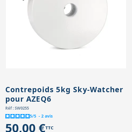
Accessoires pour montures
Pièces détachées
Têtes binocula
Contrepoids 5kg Sky-Watcher
pour AZEQ6
Réf : SW0255
5
/
5
-
2
avis
50,00 €
TTC