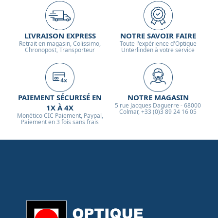
LIVRAISON EXPRESS
NOTRE SAVOIR FAIRE
Retrait en magasin, Colissimo,
Toute l'expérience d'Optique
Chronopost, Transporteur
Unterlinden à votre service
PAIEMENT SÉCURISÉ EN
NOTRE MAGASIN
5 rue Jacques Daguerre - 68000
1X À 4X
Colmar, +33 (0)3 89 24 16 05
Monético CIC Paiement, Paypal,
Paiement en 3 fois sans frais