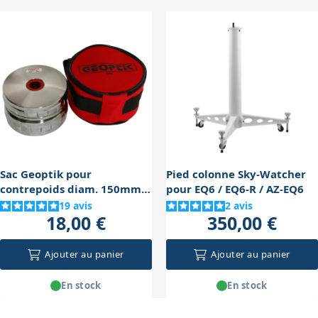
augmente le poids total à transporter, ce qui peut
compliquer la mobilité si vous déplacez souvent votre
matériel. Toutefois, un bon équilibrage est essentiel
pour la stabilité et la précision, donc il faut trouver un
compromis entre poids transporté et performance.
Sac Geoptik pour
Pied colonne Sky-Watcher
contrepoids diam. 150mm
pour EQ6 / EQ6-R / AZ-EQ6
(1x10 Kg ou 2x5 Kg)
19
avis
2
avis
18,00 €
350,00 €
Ajouter au panier
Ajouter au panier
En stock
En stock