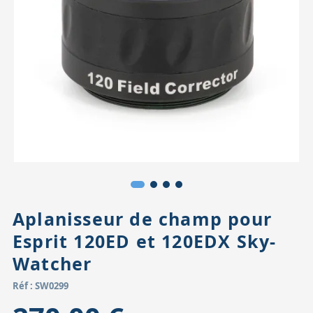
Accessoires pour montures
Pièces détachées
Têtes binocula
Aplanisseur de champ pour
Esprit 120ED et 120EDX Sky-
Watcher
Réf : SW0299