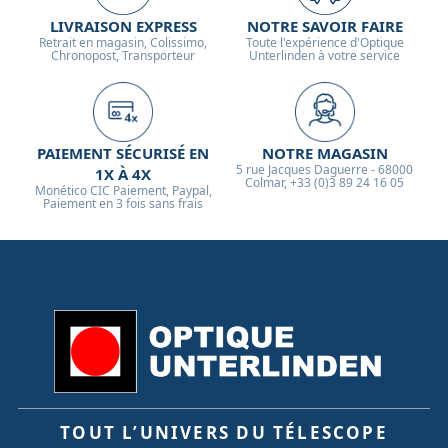
LIVRAISON EXPRESS
NOTRE SAVOIR FAIRE
Retrait en magasin, Colissimo,
Toute l'expérience d'Optique
Chronopost, Transporteur
Unterlinden à votre service
PAIEMENT SÉCURISÉ EN
NOTRE MAGASIN
5 rue Jacques Daguerre - 68000
1X À 4X
Colmar, +33 (0)3 89 24 16 05
Monético CIC Paiement, Paypal,
Paiement en 3 fois sans frais
TOUT L’UNIVERS DU TÉLESCOPE