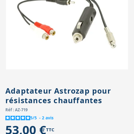
Accessoires pour montures
Pièces détachées
Têtes binocula
Adaptateur Astrozap pour
résistances chauffantes
Réf : AZ-719
5
/
5
-
2
avis
53,00 €
TTC