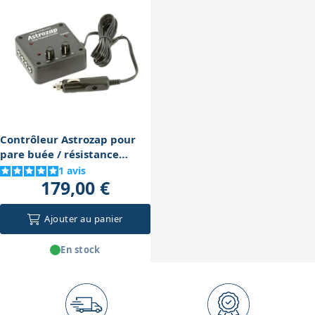
conditions humides.
l’installation. Son encombrement limité le rend
pratique pour les sorties en voiture ou sur batterie
portable.
Contrôleur Astrozap pour
pare buée / résistance
chauffante
1
avis
179,00 €
Ajouter au panier
En stock