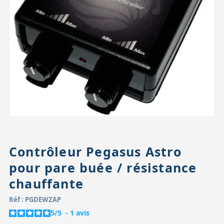
Accessoires pour montures
Pièces détachées
Têtes binocula
Contrôleur Pegasus Astro
pour pare buée / résistance
chauffante
Réf : PGDEWZAP
5
/
5
-
1
avis