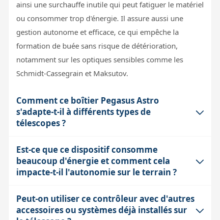
ainsi une surchauffe inutile qui peut fatiguer le matériel
ou consommer trop d'énergie. Il assure aussi une
gestion autonome et efficace, ce qui empêche la
formation de buée sans risque de détérioration,
notamment sur les optiques sensibles comme les
Schmidt-Cassegrain et Maksutov.
Comment ce boîtier Pegasus Astro
s'adapte-t-il à différents types de
télescopes ?
Est-ce que ce dispositif consomme
Le boîtier contrôle les résistances chauffantes via des
beaucoup d'énergie et comment cela
sorties RCA standard, compatibles avec la plupart des
impacte-t-il l'autonomie sur le terrain ?
bandes chauffantes du marché. Sa capacité à gérer
deux canaux indépendamment est utile pour des
Peut-on utiliser ce contrôleur avec d'autres
Chaque canal supporte jusqu'à 5 ampères sous 12 V, ce
instruments avec plusieurs surfaces sensibles à la
accessoires ou systèmes déjà installés sur
qui peut représenter une consommation significative
buée, par exemple la lame de fermeture et un