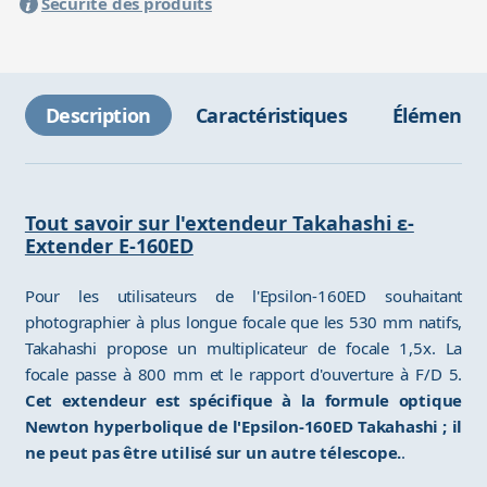
Sécurité des produits
Description
Caractéristiques
Éléments 
Tout savoir sur l'extendeur Takahashi ε-
Extender E-160ED
Pour les utilisateurs de l'Epsilon-160ED souhaitant
photographier à plus longue focale que les 530 mm natifs,
Takahashi propose un multiplicateur de focale 1,5x. La
focale passe à 800 mm et le rapport d'ouverture à F/D 5.
Cet extendeur est spécifique à la formule optique
Newton hyperbolique de l'Epsilon-160ED Takahashi ; il
ne peut pas être utilisé sur un autre télescope.
.