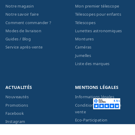
Notre magasin
Mon premier télescope
Notre savoir faire
Télescopes pour enfants
Comment commander ?
Télescopes
Modes de livraison
Lunettes astronomiques
Guides / Blog
Montures
Service après-vente
Caméras
Jumelles
Liste des marques
ACTUALITÉS
MENTIONS LÉGALES
Nouveautés
Informations légales
Promotions
Conditions générales de
vente
Facebook
Eco-Participation
Instagram
Vos données personnelles