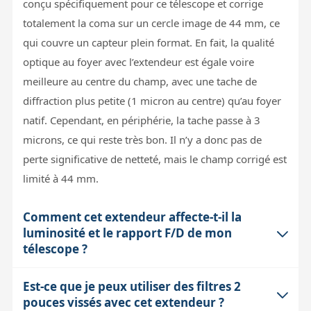
conçu spécifiquement pour ce télescope et corrige
totalement la coma sur un cercle image de 44 mm, ce
qui couvre un capteur plein format. En fait, la qualité
optique au foyer avec l’extendeur est égale voire
meilleure au centre du champ, avec une tache de
diffraction plus petite (1 micron au centre) qu’au foyer
natif. Cependant, en périphérie, la tache passe à 3
microns, ce qui reste très bon. Il n’y a donc pas de
perte significative de netteté, mais le champ corrigé est
limité à 44 mm.
Comment cet extendeur affecte-t-il la
luminosité et le rapport F/D de mon
télescope ?
Est-ce que je peux utiliser des filtres 2
L’extendeur augmente la focale du télescope de 530
pouces vissés avec cet extendeur ?
mm à 800 mm, ce qui allonge le rapport d’ouverture