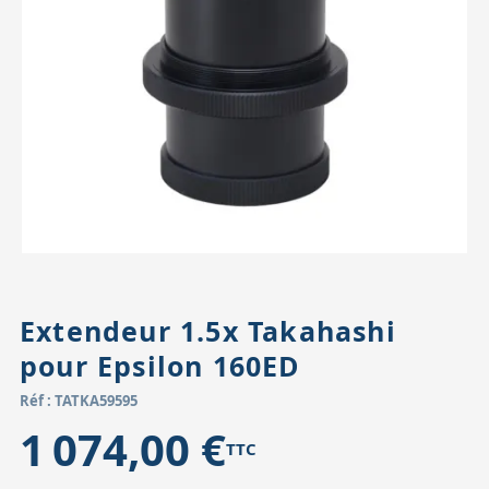
Accessoires pour montures
Pièces détachées
Têtes binocula
Extendeur 1.5x Takahashi
pour Epsilon 160ED
Réf : TATKA59595
1 074,00 €
TTC