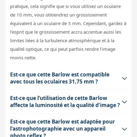
pratique, cela signifie que si vous utilisez un oculaire
de 10 mm, vous obtiendrez un grossissement
équivalent à un oculaire de 5 mm. Cependant, gardez à
l'esprit que le grossissement accru accentue aussi les
limites liées à la turbulence atmosphérique et à la
qualité optique, ce qui peut parfois rendre l'image
moins nette.
Est-ce que cette Barlow est compatible
avec tous les oculaires 31,75 mm ?
Est-ce que l’utilisation de cette Barlow
Cette lentille de Barlow est conçue pour les oculaires
affecte la luminosité et la qualité d’image ?
au coulant standard 31,75 mm, ce qui couvre la
majorité des oculaires grand public. Elle dispose aussi
Est-ce que cette Barlow est adaptée pour
Utiliser une Barlow double la focale mais ne change
d’un filetage femelle 31,75 mm pour visser des filtres.
l’astrophotographie avec un appareil
pas la quantité de lumière collectée par le télescope, ce
En revanche, certains oculaires très spécifiques ou à
photo reflex ?