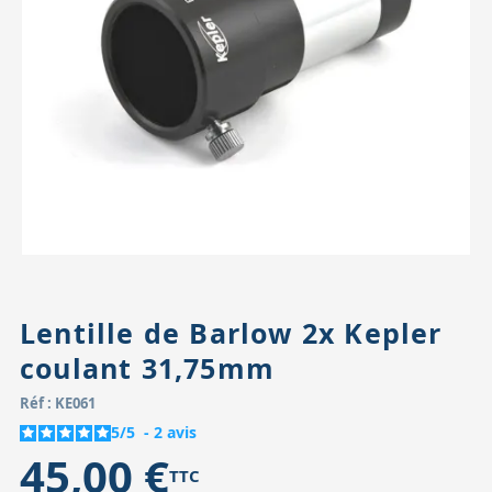
Accessoires pour montures
Pièces détachées
Têtes binocula
Lentille de Barlow 2x Kepler
coulant 31,75mm
Réf : KE061
5
/
5
-
2
avis
45,00 €
TTC