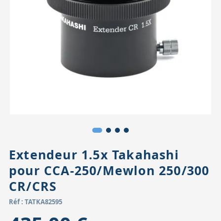
Accessoires pour montures
Pièces détachées
Têtes binocula
Extendeur 1.5x Takahashi
pour CCA-250/Mewlon 250/300
CR/CRS
Réf : TATKA82595