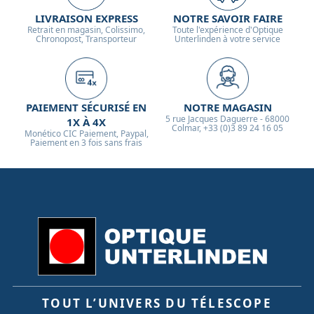
LIVRAISON EXPRESS
NOTRE SAVOIR FAIRE
Retrait en magasin, Colissimo,
Toute l'expérience d'Optique
Chronopost, Transporteur
Unterlinden à votre service
PAIEMENT SÉCURISÉ EN
NOTRE MAGASIN
5 rue Jacques Daguerre - 68000
1X À 4X
Colmar, +33 (0)3 89 24 16 05
Monético CIC Paiement, Paypal,
Paiement en 3 fois sans frais
TOUT L’UNIVERS DU TÉLESCOPE