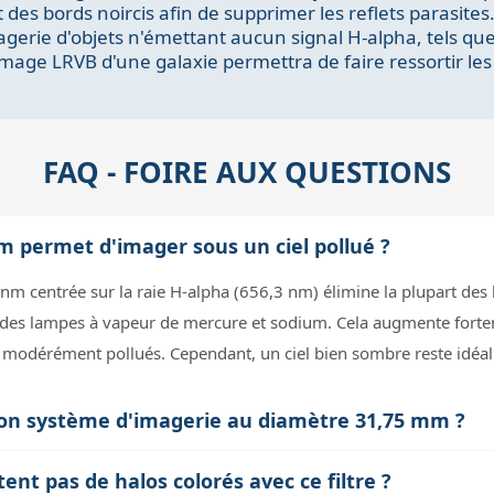
t des bords noircis afin de supprimer les reflets parasites
magerie d'objets n'émettant aucun signal H-alpha, tels que 
age LRVB d'une galaxie permettra de faire ressortir les 
FAQ - FOIRE AUX QUESTIONS
nm permet d'imager sous un ciel pollué ?
3 nm centrée sur la raie H-alpha (656,3 nm) élimine la plupart de
 des lampes à vapeur de mercure et sodium. Cela augmente forte
odérément pollués. Cependant, un ciel bien sombre reste idéal 
c mon système d'imagerie au diamètre 31,75 mm ?
de 31,75 mm fileté, ce qui est compatible avec la plupart des porte-
ent pas de halos colorés avec ce filtre ?