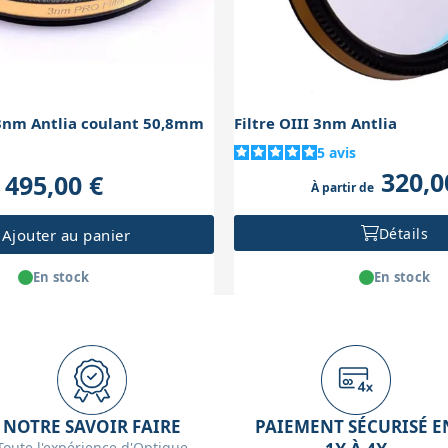
 3nm Antlia coulant 50,8mm
Filtre OIII 3nm Antlia
5
avis
320,0
495,00 €
À partir de
Détails
Ajouter au panier
En stock
En stock
NOTRE SAVOIR FAIRE
PAIEMENT SÉCURISÉ E
Toute l'expérience d'Optique