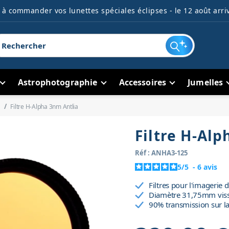
à commander vos lunettes spéciales éclipses - le 12 août arriv
Astrophotographie
Accessoires
Jumelles
Filtre H-Alpha 3nm Antlia
Filtre H-Alp
Réf : ANHA3-125
5
/
5
-
6
avis
Filtres pour l'imagerie 
Diamètre 31,75mm vis
90% transmission sur l