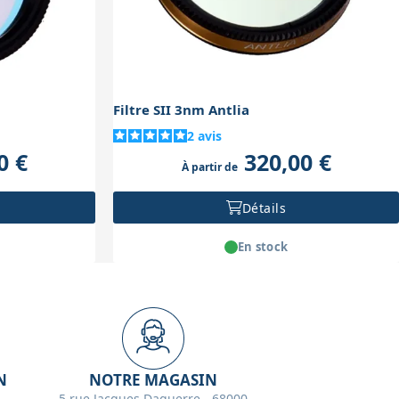
Filtre SII 3nm Antlia
2
avis
0 €
320,00 €
À partir de
Détails
En stock
N
NOTRE MAGASIN
5 rue Jacques Daguerre - 68000