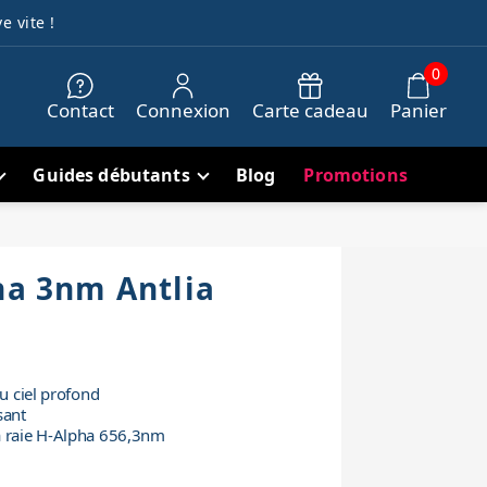
e vite !
0
Contact
Connexion
Carte cadeau
Panier
Guides débutants
Blog
Promotions
ha 3nm Antlia
du ciel profond
sant
a raie H-Alpha 656,3nm