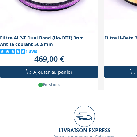
Filtre ALP-T Dual Band (Ha-OIII) 3nm
Filtre H-Beta
Antlia coulant 50,8mm
1
avis
469,00 €
Ajouter au panier
En stock
LIVRAISON EXPRESS
Retrait en magasin, Colissimo,