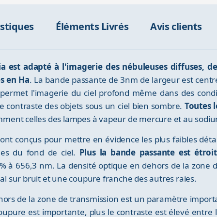
istiques
Éléments Livrés
Avis clients
ia est adapté à l'imagerie des nébuleuses diffuses, d
s en Ha
. La bande passante de 3nm de largeur est centré
 permet l'imagerie du ciel profond même dans des condit
le contraste des objets sous un ciel bien sombre.
Toutes l
mment celles des lampes à vapeur de mercure et au sodi
a sont conçus pour mettre en évidence les plus faibles dé
ées du fond de ciel.
Plus la bande passante est étroite
90% à 656,3 nm. La densité optique en dehors de la zone 
nal sur bruit et une coupure franche des autres raies.
ors de la zone de transmission est un paramètre importan
 coupure est importante, plus le contraste est élevé entre l