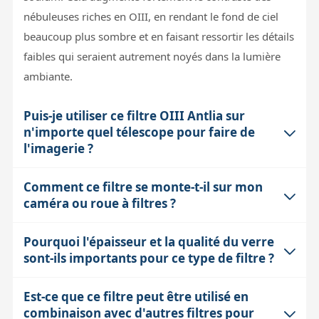
nébuleuses riches en OIII, en rendant le fond de ciel
beaucoup plus sombre et en faisant ressortir les détails
faibles qui seraient autrement noyés dans la lumière
ambiante.
Puis-je utiliser ce filtre OIII Antlia sur
n'importe quel télescope pour faire de
l'imagerie ?
Comment ce filtre se monte-t-il sur mon
Ce filtre est optimisé pour des instruments avec un
caméra ou roue à filtres ?
rapport F/D supérieur à 3. En dessous de cette valeur,
la bande passante effective peut se décaler légèrement,
Pourquoi l'épaisseur et la qualité du verre
Le filtre OIII Antlia est monté dans un coulissant
entraînant une perte de signal. Il est donc mieux
sont-ils importants pour ce type de filtre ?
standard de 31,75 mm avec un filetage M28.5. Ce
adapté aux télescopes ayant des focales moyennes à
format est compatible avec la majorité des roues à
longues, comme les refracteurs apochromatiques ou
Est-ce que ce filtre peut être utilisé en
La qualité du verre, ici un verre optique Schott avec
filtres et adaptateurs disponibles sur le marché. Le
certains télescopes à miroir, pour garantir une bonne
combinaison avec d'autres filtres pour
une épaisseur de 2 mm, est cruciale pour garantir une