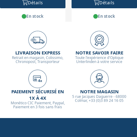
Détails
Détails
En stock
En stock
LIVRAISON EXPRESS
NOTRE SAVOIR FAIRE
Retrait en magasin, Colissimo,
Toute l'expérience d'Optique
Chronopost, Transporteur
Unterlinden à votre service
PAIEMENT SÉCURISÉ EN
NOTRE MAGASIN
5 rue Jacques Daguerre - 68000
1X À 4X
Colmar, +33 (0)3 89 24 16 05
Monético CIC Paiement, Paypal,
Paiement en 3 fois sans frais