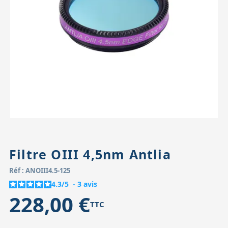
Accessoires pour montures
Pièces détachées
Têtes binocula
Filtre OIII 4,5nm Antlia
Réf : ANOIII4.5-125
4.3
/
5
-
3
avis
228,00 €
TTC