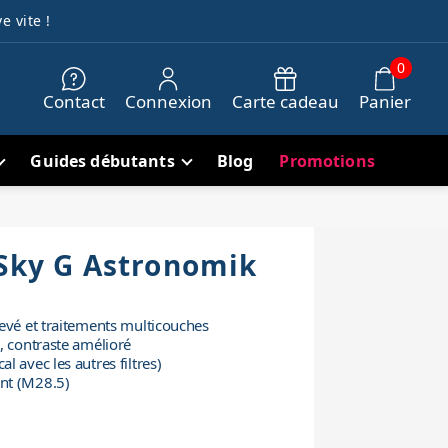
e vite !
0
Contact
Connexion
Carte cadeau
Panier
Guides débutants
Blog
Promotions
-Sky G Astronomik
evé et traitements multicouches
, contraste amélioré
 avec les autres filtres)
nt (M28.5)