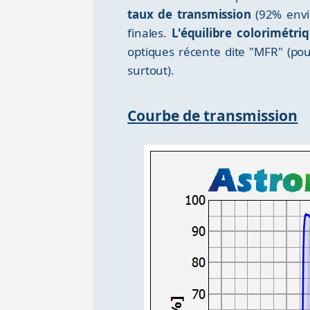
taux de transmission
(92% envir
finales.
L'équilibre colorimétr
optiques récente dite "MFR" (pou
surtout).
Courbe de transmission