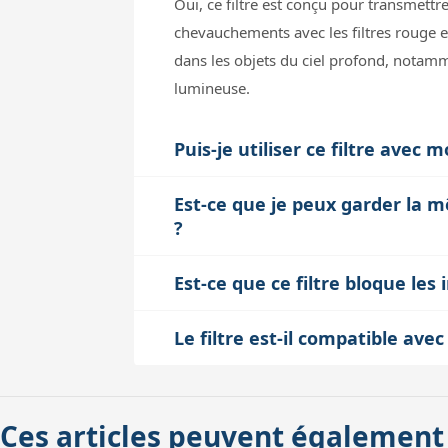
Oui, ce filtre est conçu pour transmettr
chevauchements avec les filtres rouge et
dans les objets du ciel profond, notamm
lumineuse.
Puis-je utiliser ce filtre avec
Oui, grâce à la technologie MFR (Multi-
Est-ce que je peux garder la m
focales, y compris les instruments à foc
?
spectrale même si le faisceau lumineux
Oui, tous les filtres Deep-Sky RGB Astr
Est-ce que ce filtre bloque les 
que vous n’aurez pas à refaire la mise 
Ce filtre bloque déjà les infrarouges, il
des images.
Le filtre est-il compatible ave
évite les pertes de transmission dues à 
Oui, ce filtre est monté dans un fileta
oculaires et roues à filtres du marché. S
Ces articles peuvent également
fixation vissante garantit aussi une bonn