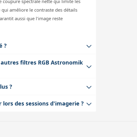
 coupure spectrale nette qui limite les
 qui améliore le contraste des détails
rantit aussi que l'image reste
é ?
 avec une large gamme de rapports
 autres filtres RGB Astronomik
 en termes de transmission et de coupure
ges colorées.
er de manière parafocale. Cela signifie
lus ?
r la trichromie et l'assemblage final
. Cela simplifie la chaîne optique et
r lors des sessions d'imagerie ?
imétrique précise.
ible avec la majorité des porte-
ation dans votre train optique. La