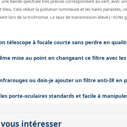
e une bande spectrale très précise correspondant au vert, avec une
 bleu. Cela réduit la pollution lumineuse et les halos parasites, ce
ent lors de la trichromie. Le taux de transmission élevé (~92%) ga
 mon télescope à focale courte sans perdre en qualit
Focal Ratio), ce filtre Deep-Sky G est optimisé pour fonctionner
ême mise au point en changeant ce filtre avec les
ale courte. Cela signifie que le filtre conserve ses performances
 est plus ouvert, sans provoquer de dégradations comme des fran
onomik ont la même épaisseur de 1 mm, ce qui permet de les utilis
infrarouges ou dois-je ajouter un filtre anti-IR en p
au point à chaque changement de filtre, un avantage important pou
 n’est donc pas nécessaire d’ajouter un filtre anti-IR supplémentaire
c les porte-oculaires standards et facile à manipule
un filtre additionnel, tout en garantissant une reproduction color
ge standard M28.5 avec un coulant 31,75 mm, ce qui le rend compat
on épaisseur fine (1 mm) limite le backfocus et facilite son intégr
 vous intéresser
e stabilité et évite tout jeu pendant la prise de vue.