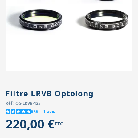
Accessoires pour montures
Pièces détachées
Têtes binocula
Filtre LRVB Optolong
Réf : OG-LRVB-125
5
/
5
-
1
avis
220,00 €
TTC