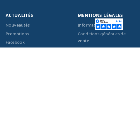
ACTUALITÉS
MENTIONS LÉGALES
Nouveautés
Informations légales
Promotions
Conditions générales de
vente
Facebook
Eco-Participation
Instagram
Vos données personnelles
© 2026 - Création site
internet
BWAgence
- Tous
droits réservés Optique
Unterlinden