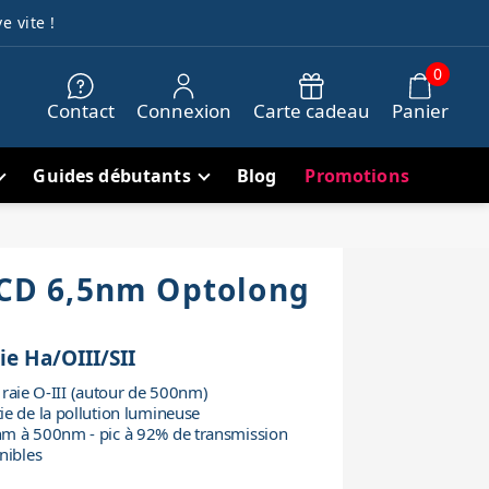
e vite !
0
Contact
Connexion
Carte cadeau
Panier
Guides débutants
Blog
Promotions
-CCD 6,5nm Optolong
ie Ha/OIII/SII
es raie O-III (autour de 500nm)
e de la pollution lumineuse
m à 500nm - pic à 92% de transmission
nibles