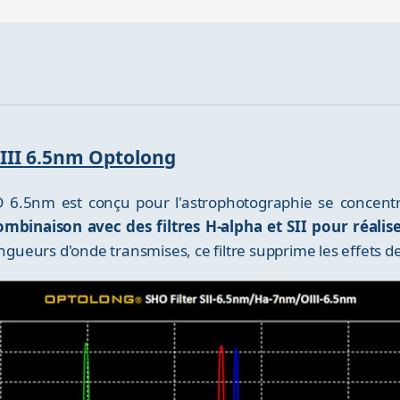
O-III 6.5nm Optolong
CCD 6.5nm est conçu pour l'astrophotographie se concen
combinaison avec des filtres H-alpha et SII pour réali
ongueurs d'onde transmises, ce filtre supprime les effets d