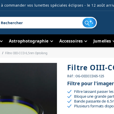
à commander vos lunettes spéciales éclipses - le 12 août arriv
Astrophotographie
Accessoires
Jumelles
Filtre OIII-CCD 6,5nm Optolong
Filtre OIII
Réf : OG-OIIICCD65-125
Filtre pour l'imager
Filtre laissant passer l
Bloque une grande parti
Bande passante de 6.5n
Plusieurs formats dispo