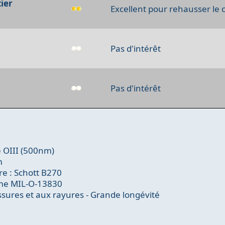
ier
Excellent pour rehausser le
Pas d'intérêt
Pas d'intérêt
e OIII (500nm)
m
re : Schott B270
rme MIL-O-13830
issures et aux rayures - Grande longévité