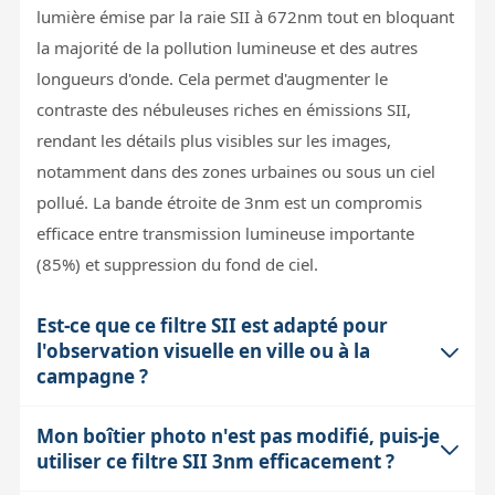
lumière émise par la raie SII à 672nm tout en bloquant
la majorité de la pollution lumineuse et des autres
longueurs d'onde. Cela permet d'augmenter le
contraste des nébuleuses riches en émissions SII,
rendant les détails plus visibles sur les images,
notamment dans des zones urbaines ou sous un ciel
pollué. La bande étroite de 3nm est un compromis
efficace entre transmission lumineuse importante
(85%) et suppression du fond de ciel.
Est-ce que ce filtre SII est adapté pour
l'observation visuelle en ville ou à la
campagne ?
Mon boîtier photo n'est pas modifié, puis-je
Ce filtre est spécifiquement conçu pour l'imagerie et
utiliser ce filtre SII 3nm efficacement ?
non pour l'observation visuelle. En effet, la bande