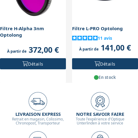
visuelle.
Filtre H-Alpha 3nm
Filtre L-PRO Optolong
Optolong
11
avis
141,00 €
372,00 €
À partir de
À partir de
Détails
Détails
En stock
LIVRAISON EXPRESS
NOTRE SAVOIR FAIRE
Retrait en magasin, Colissimo,
Toute l'expérience d'Optique
Chronopost, Transporteur
Unterlinden à votre service