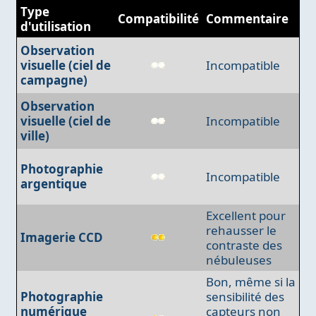
Type
Compatibilité
Commentaire
d'utilisation
Observation
visuelle (ciel de
Incompatible
campagne)
Observation
visuelle (ciel de
Incompatible
ville)
Photographie
Incompatible
argentique
Excellent pour
rehausser le
Imagerie CCD
contraste des
nébuleuses
Bon, même si la
Photographie
sensibilité des
numérique
capteurs non