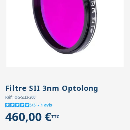
Accessoires pour montures
Pièces détachées
Têtes binocula
Filtre SII 3nm Optolong
Réf : OG-SII3-200
5
/
5
-
1
avis
460,00 €
TTC