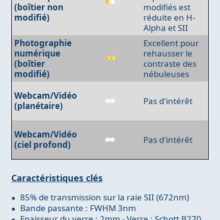
(boîtier non
modifiés est
modifié)
réduite en H-
Alpha et SII
Photographie
Excellent pour
numérique
rehausser le
(boîtier
contraste des
modifié)
nébuleuses
Webcam/Vidéo
Pas d'intérêt
(planétaire)
Webcam/Vidéo
Pas d'intérêt
(ciel profond)
Caractéristiques clés
85% de transmission sur la raie SII (672nm)
Bande passante : FWHM 3nm
Epaisseur du verre : 2mm - Verre : Schott B270