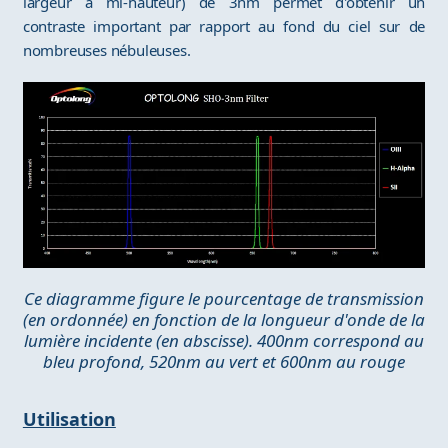
largeur à mi-hauteur) de 3nm permet d'obtenir un
contraste important par rapport au fond du ciel sur de
nombreuses nébuleuses.
Ce diagramme figure le pourcentage de transmission
(en ordonnée) en fonction de la longueur d'onde de la
lumière incidente (en abscisse). 400nm correspond au
bleu profond, 520nm au vert et 600nm au rouge
Utilisation