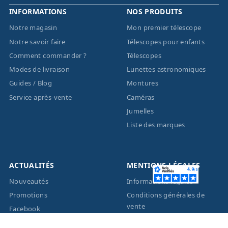
INFORMATIONS
NOS PRODUITS
Notre magasin
Mon premier télescope
Notre savoir faire
Télescopes pour enfants
Comment commander ?
Télescopes
Modes de livraison
Lunettes astronomiques
Guides / Blog
Montures
Service après-vente
Caméras
Jumelles
Liste des marques
ACTUALITÉS
MENTIONS LÉGALES
Nouveautés
Informations légales
Promotions
Conditions générales de
vente
Facebook
Eco-Participation
Instagram