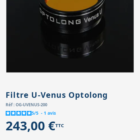
Accessoires pour montures
Pièces détachées
Têtes binocula
Filtre U-Venus Optolong
Réf : OG-UVENUS-200
5
/
5
-
1
avis
243,00 €
TTC