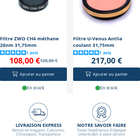
Filtre ZWO CH4 méthane
Filtre U-Venus Antlia
20nm 31,75mm
coulant 31,75mm
1
avis
1
avis
108,00 €
217,00 €
120,00 €
Ajouter au panier
Ajouter au panier
En stock
En stock
LIVRAISON EXPRESS
NOTRE SAVOIR FAIRE
Retrait en magasin, Colissimo,
Toute l'expérience d'Optique
Chronopost, Transporteur
Unterlinden à votre service