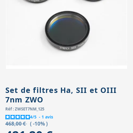
Accessoires pour montures
Pièces détachées
Têtes binocula
Set de filtres Ha, SII et OIII
7nm ZWO
Réf : ZWSET7NM_125
4
/
5
-
1
avis
468,00 €
( -10% )