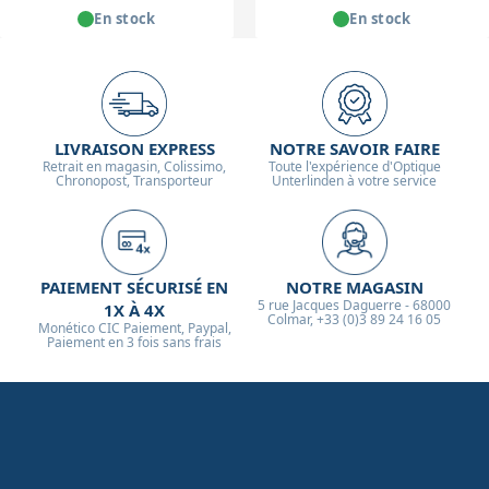
En stock
En stock
LIVRAISON EXPRESS
NOTRE SAVOIR FAIRE
Retrait en magasin, Colissimo,
Toute l'expérience d'Optique
Chronopost, Transporteur
Unterlinden à votre service
PAIEMENT SÉCURISÉ EN
NOTRE MAGASIN
5 rue Jacques Daguerre - 68000
1X À 4X
Colmar, +33 (0)3 89 24 16 05
Monético CIC Paiement, Paypal,
Paiement en 3 fois sans frais