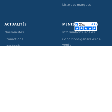
Liste des marques
ACTUALITÉS
MENTIONS LÉGALES
Nouveautés
Informations légales
Promotions
Conditions générales de
vente
Facebook
Eco-Participation
Instagram
Vos données personnelles
© 2026 - Création site