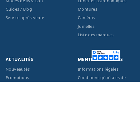
Modes de livraison
Lunettes astronomiques
Guides / Blog
Montures
Service après-vente
Caméras
Jumelles
Liste des marques
ACTUALITÉS
MENTIONS LÉGALES
Nouveautés
Informations légales
Promotions
Conditions générales de
vente
Facebook
Eco-Participation
Instagram
Vos données personnelles