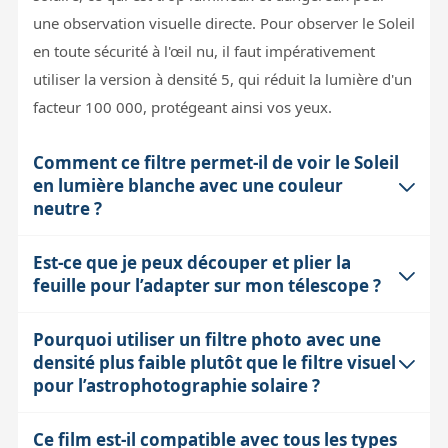
une observation visuelle directe. Pour observer le Soleil
en toute sécurité à l'œil nu, il faut impérativement
utiliser la version à densité 5, qui réduit la lumière d'un
facteur 100 000, protégeant ainsi vos yeux.
Comment ce filtre permet-il de voir le Soleil
en lumière blanche avec une couleur
neutre ?
Est-ce que je peux découper et plier la
Le film Baader AstroSolar est fabriqué avec un procédé
feuille pour l’adapter sur mon télescope ?
qui préserve la transmission uniforme sur presque tout
le spectre visible. Contrairement aux filtres en verre qui
Pourquoi utiliser un filtre photo avec une
Il est possible de découper la feuille pour l'ajuster à
peuvent altérer les couleurs en coupant certaines
densité plus faible plutôt que le filtre visuel
l'entrée de votre instrument, mais il ne faut en aucun
longueurs d'onde, ce film restitue la couleur naturelle
pour l’astrophotographie solaire ?
cas la plier. Le film est extrêmement fin et fragile ; un
du Soleil. Cela permet de distinguer des détails comme
pli créerait des zones d'irrégularités optiques voire des
les facules qui émettent davantage dans le bleu, sans
Ce film est-il compatible avec tous les types
En imagerie solaire, le filtre photo densité 3,8 laisse