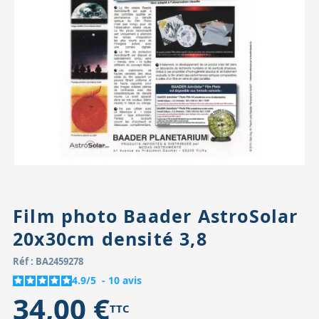
Accessoires pour montures
Pièces détachées
Têtes binocula
Film photo Baader AstroSolar
20x30cm densité 3,8
Réf : BA2459278
4.9
/
5
-
10
avis
34,00 €
TTC