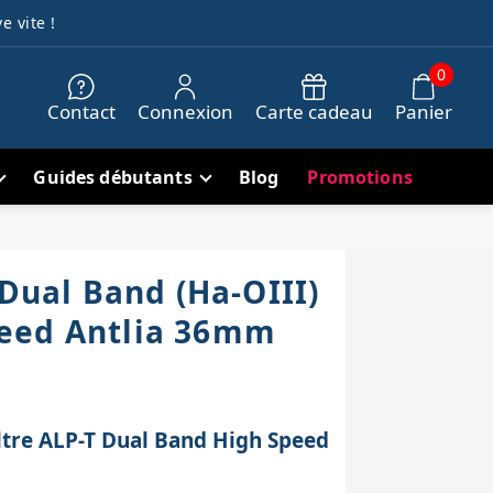
e vite !
0
Contact
Connexion
Carte cadeau
Panier
Guides débutants
Blog
Promotions
 Dual Band (Ha-OIII)
eed Antlia 36mm
filtre ALP-T Dual Band High Speed