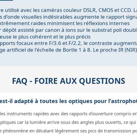
 utilisé avec les caméras couleur DSLR, CMOS et CCD. L
s d'onde visuelles indésirables augmente le rapport signa
xtrêmement raides minimisent les réflexions internes
pôt assisté par canon à ions sur le substrat poli double f
euse le plus cohérent et le plus précis
orts focaux entre F/3.6 et F/2.2, le contraste augmenta
e artificiel de l'échelle de Bortle 1 à 8. Le proche IR (N
FAQ - FOIRE AUX QUESTIONS
est-il adapté à toutes les optiques pour l'astroph
les instruments rapides avec des rapports d'ouverture compris entre
ptiques car la lumière arrive sous des angles plus ouverts, ce qui 
 phénomène en décalant légèrement ses pics de transmission pou