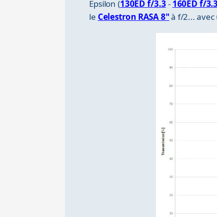
Epsilon (
130ED f/3.3
-
160ED f/3.
le
Celestron RASA 8"
à f/2... ave