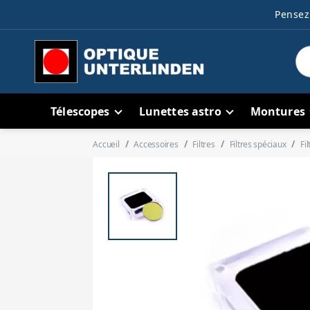
Pensez 
Télescopes
Lunettes astro
Montures
Accueil
Accessoires
Filtres
Filtres spéciaux
Fi