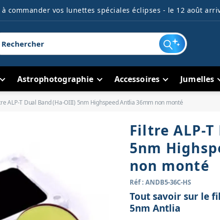
à commander vos lunettes spéciales éclipses - le 12 août arriv
Astrophotographie
Accessoires
Jumelles
ltre ALP-T Dual Band (Ha-OIII) 5nm Highspeed Antlia 36mm non monté
Filtre ALP-T
5nm Highsp
non monté
Réf : ANDB5-36C-HS
Tout savoir sur le 
5nm Antlia