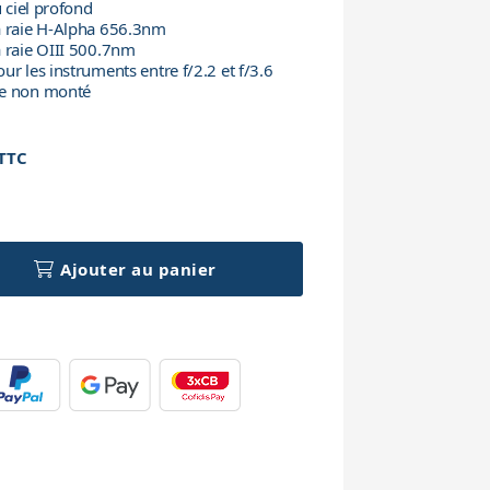
u ciel profond
a raie H-Alpha 656.3nm
a raie OIII 500.7nm
ur les instruments entre f/2.2 et f/3.6
re non monté
TTC
h
Ajouter au panier