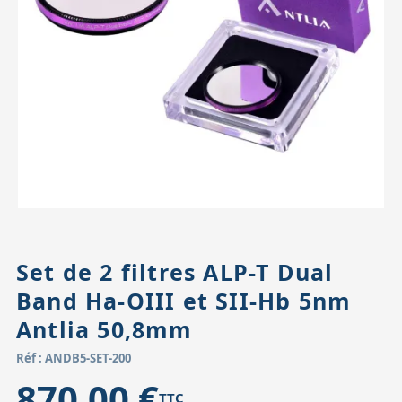
Accessoires pour montures
Pièces détachées
Têtes binocula
Set de 2 filtres ALP-T Dual
Band Ha-OIII et SII-Hb 5nm
Antlia 50,8mm
Réf : ANDB5-SET-200
870,00 €
TTC