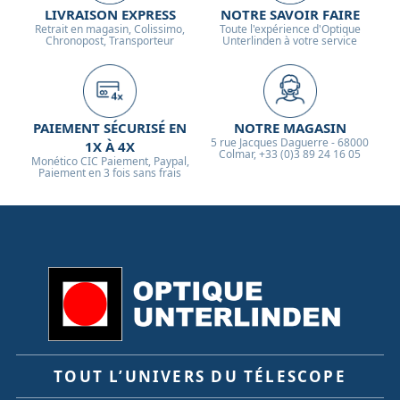
LIVRAISON EXPRESS
NOTRE SAVOIR FAIRE
Retrait en magasin, Colissimo,
Toute l'expérience d'Optique
Chronopost, Transporteur
Unterlinden à votre service
PAIEMENT SÉCURISÉ EN
NOTRE MAGASIN
5 rue Jacques Daguerre - 68000
1X À 4X
Colmar, +33 (0)3 89 24 16 05
Monético CIC Paiement, Paypal,
Paiement en 3 fois sans frais
TOUT L’UNIVERS DU TÉLESCOPE