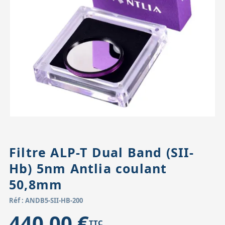
Accessoires pour montures
Pièces détachées
Têtes binocula
Filtre ALP-T Dual Band (SII-
Hb) 5nm Antlia coulant
50,8mm
Réf : ANDB5-SII-HB-200
440,00 €
TTC