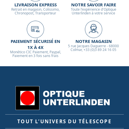
LIVRAISON EXPRESS
NOTRE SAVOIR FAIRE
Retrait en magasin, Colissimo,
Toute l'expérience d'Optique
Chronopost, Transporteur
Unterlinden à votre service
PAIEMENT SÉCURISÉ EN
NOTRE MAGASIN
5 rue Jacques Daguerre - 68000
1X À 4X
Colmar, +33 (0)3 89 24 16 05
Monético CIC Paiement, Paypal,
Paiement en 3 fois sans frais
TOUT L’UNIVERS DU TÉLESCOPE