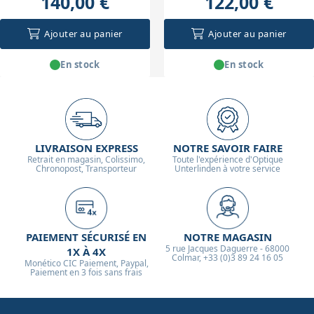
140,00 €
122,00 €
Ajouter au panier
Ajouter au panier
En stock
En stock
LIVRAISON EXPRESS
NOTRE SAVOIR FAIRE
Retrait en magasin, Colissimo,
Toute l'expérience d'Optique
Chronopost, Transporteur
Unterlinden à votre service
PAIEMENT SÉCURISÉ EN
NOTRE MAGASIN
5 rue Jacques Daguerre - 68000
1X À 4X
Colmar, +33 (0)3 89 24 16 05
Monético CIC Paiement, Paypal,
Paiement en 3 fois sans frais