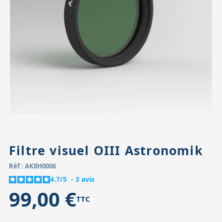
Accessoires pour montures
Pièces détachées
Têtes binocula
Filtre visuel OIII Astronomik
Réf : AK8H0006
4.7
/
5
-
3
avis
99,00 €
TTC