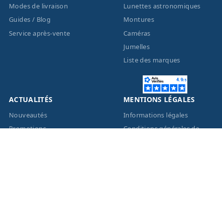
Modes de livraison
Lunettes astronomiques
Guides / Blog
Montures
Service après-vente
Caméras
Jumelles
Liste des marques
ACTUALITÉS
MENTIONS LÉGALES
Nouveautés
Informations légales
Promotions
Conditions générales de
vente
Facebook
Eco-Participation
Instagram
Vos données personnelles