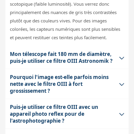
scotopique (faible luminosité). Vous verrez donc
principalement des nuances de gris très contrastées
plutôt que des couleurs vives. Pour des images
colorées, les capteurs numériques sont plus sensibles
et peuvent restituer ces teintes plus facilement.
Mon télescope fait 180 mm de diamètre,
puis-je utiliser ce filtre OIII Astronomik ?
Pourquoi l'image est-elle parfois moins
Le filtre OIII Astronomik est optimisé pour des
nette avec le filtre OIII à fort
instruments à partir de 200 mm de diamètre. En
grossissement ?
dessous, la quantité de lumière captée est moindre, ce
qui limite l'efficacité du filtre, notamment à cause de la
Puis-je utiliser ce filtre OIII avec un
La netteté à fort grossissement dépend d'abord de la
réduction de luminosité induite. Avec un 180 mm,
appareil photo reflex pour de
qualité de l'atmosphère (turbulence) et de la qualité
vous pouvez tenter l'observation, mais le gain de
l'astrophotographie ?
optique de l'instrument. Le filtre OIII, en bloquant une
contraste sera moins marqué. Il vaut mieux privilégier
grande partie du spectre, réduit la luminosité, ce qui