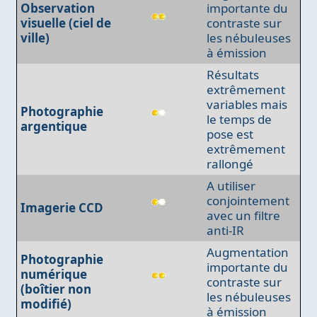
Observation
importante du
visuelle (ciel de
contraste sur
ville)
les nébuleuses
à émission
Résultats
extrêmement
variables mais
Photographie
le temps de
argentique
pose est
extrêmement
rallongé
A utiliser
conjointement
Imagerie CCD
avec un filtre
anti-IR
Augmentation
Photographie
importante du
numérique
contraste sur
(boîtier non
les nébuleuses
modifié)
à émission