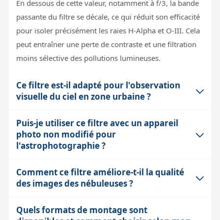
En dessous de cette valeur, notamment à f/3, la bande
passante du filtre se décale, ce qui réduit son efficacité
pour isoler précisément les raies H-Alpha et O-III. Cela
peut entraîner une perte de contraste et une filtration
moins sélective des pollutions lumineuses.
Ce filtre est-il adapté pour l'observation
visuelle du ciel en zone urbaine ?
Puis-je utiliser ce filtre avec un appareil
Le filtre L-Ultimate n'est pas adapté à l'observation
photo non modifié pour
visuelle, même en ciel pollué. Sa bande passante ultra
l'astrophotographie ?
étroite (3nm) et sa conception sont optimisées pour
l'imagerie CCD ou CMOS, pas pour l'œil humain. En
Comment ce filtre améliore-t-il la qualité
Oui, le filtre L-Ultimate peut être utilisé avec un boîtier
visuel, le filtre réduirait trop la luminosité, et l'œil n'est
des images des nébuleuses ?
non modifié, mais la sensibilité du capteur sur la raie
pas assez sensible aux raies étroites du H-Alpha et de
O-III sera réduite car les filtres anti-pollution bloquent
l'O-III.
Quels formats de montage sont
Le filtre L-Ultimate isole précisément les raies
souvent une partie du spectre visible. Pour les boîtiers