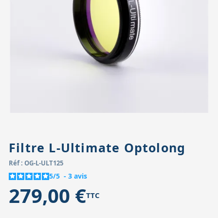
Accessoires pour montures
Pièces détachées
Têtes binocula
Filtre L-Ultimate Optolong
Réf : OG-L-ULT125
5
/
5
-
3
avis
279,00 €
TTC