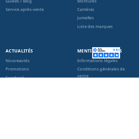
Guides / Blog
Montures
Service après-vente
Caméras
Jumelles
Liste des marques
ACTUALITÉS
MENTIONS LÉGALES
Nouveautés
Informations légales
Promotions
Conditions générales de
vente
Facebook
Eco-Participation
Instagram
Vos données personnelles