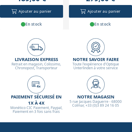
Ajouter au panier
Ajouter au panier
En stock
En stock
LIVRAISON EXPRESS
NOTRE SAVOIR FAIRE
Retrait en magasin, Colissimo,
Toute l'expérience d'Optique
Chronopost, Transporteur
Unterlinden à votre service
PAIEMENT SÉCURISÉ EN
NOTRE MAGASIN
5 rue Jacques Daguerre - 68000
1X À 4X
Colmar, +33 (0)3 89 24 16 05
Monético CIC Paiement, Paypal,
Paiement en 3 fois sans frais