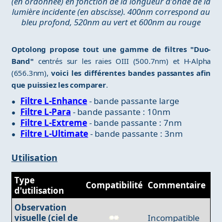
(en ordonnée) en fonction de la longueur d'onde de la
lumière incidente (en abscisse). 400nm correspond au
bleu profond, 520nm au vert et 600nm au rouge
Optolong propose tout une gamme de filtres "Duo-
Band"
centrés sur les raies OIII (500.7nm) et H-Alpha
(656.3nm),
voici les différentes bandes passantes afin
que puissiez les comparer
.
Filtre L-Enhance
- bande passante large
Filtre L-Para
- bande passante : 10nm
Filtre L-Extreme
- bande passante : 7nm
Filtre L-Ultimate
- bande passante : 3nm
Utilisation
Type
Compatibilité
Commentaire
d'utilisation
Observation
visuelle (ciel de
Incompatible