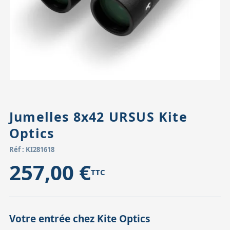
Accessoires pour montures
Pièces détachées
Têtes binocula
Jumelles 8x42 URSUS Kite
Optics
Réf : KI281618
257,00 €
TTC
Votre entrée chez Kite Optics