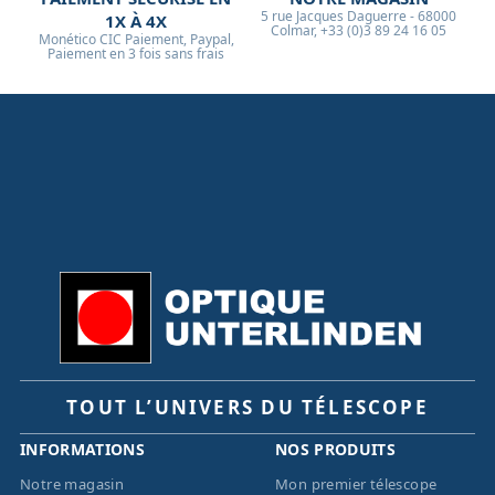
5 rue Jacques Daguerre - 68000
1X À 4X
Colmar, +33 (0)3 89 24 16 05
Monético CIC Paiement, Paypal,
Paiement en 3 fois sans frais
TOUT L’UNIVERS DU TÉLESCOPE
INFORMATIONS
NOS PRODUITS
Notre magasin
Mon premier télescope