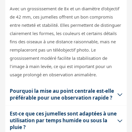
Avec un grossissement de 8x et un diamètre d'objectif
de 42 mm, ces jumelles offrent un bon compromis
entre netteté et stabilité. Elles permettent de distinguer
clairement les formes, les couleurs et certains détails
fins des oiseaux à une distance raisonnable, mais ne
remplaceront pas un téléobjectif photo. Le
grossissement modéré facilite la stabilisation de
l'image à main levée, ce qui est important pour un
usage prolongé en observation animalière.
Pourquoi la mise au point centrale est-elle
préférable pour une observation rapide ?
Est-ce que ces jumelles sont adaptées à une
La molette de mise au point centrale permet un
utilisation par temps humide ou sous la
réglage simultané des deux oculaires, ce qui simplifie
pluie ?
et accélère la netteté des images. Cela évite d'avoir à