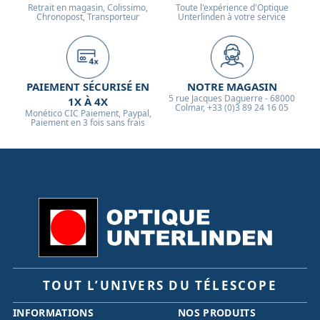
Retrait en magasin, Colissimo,
Toute l'expérience d'Optique
Chronopost, Transporteur
Unterlinden à votre service
PAIEMENT SÉCURISÉ EN
NOTRE MAGASIN
5 rue Jacques Daguerre - 68000
1X À 4X
Colmar, +33 (0)3 89 24 16 05
Monético CIC Paiement, Paypal,
Paiement en 3 fois sans frais
TOUT L’UNIVERS DU TÉLESCOPE
INFORMATIONS
NOS PRODUITS