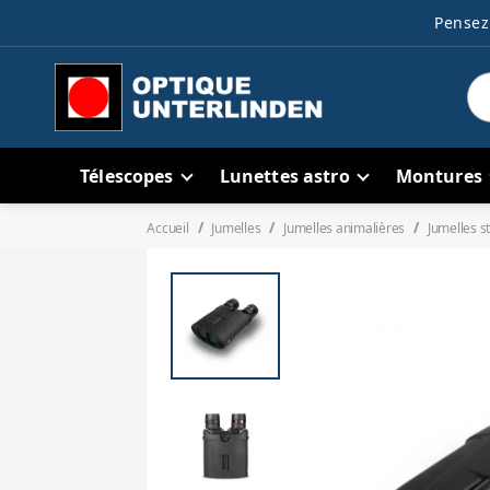
Pensez 
Télescopes
Lunettes astro
Montures
Accueil
Jumelles
Jumelles animalières
Jumelles st