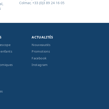
Colmar, +33 (0)3 89 24 16 05
l,
s
S
ACTUALITÉS
lescope
Nouveautés
 enfants
Promotions
Facebook
nomiques
Instagram
es