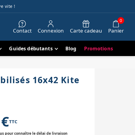
e vite !
0
Contact
Connexion
Carte cadeau
Panier
Guides débutants
Blog
Promotions
bilisés 16x42 Kite
 €
TTC
 pour connaître le délai de livraison