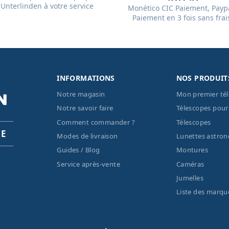
Unterlinden à votre service
Monético CIC Paiement, Paypa
Paiement en 3 fois sans frai
INFORMATIONS
NOS PRODUIT
Notre magasin
Mon premier té
Notre savoir faire
Télescopes pour
Comment commander ?
Télescopes
PE
Modes de livraison
Lunettes astro
Guides / Blog
Montures
Service après-vente
Caméras
Jumelles
Liste des marqu