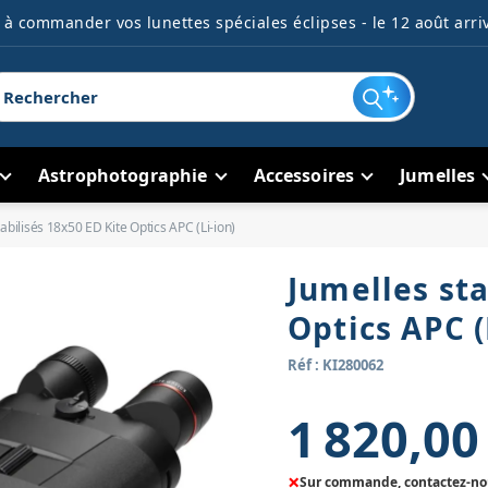
à commander vos lunettes spéciales éclipses - le 12 août arriv
Astrophotographie
Accessoires
Jumelles
abilisés 18x50 ED Kite Optics APC (Li-ion)
Jumelles sta
Optics APC (
Réf : KI280062
1 820,00
×
Sur commande, contactez-nous