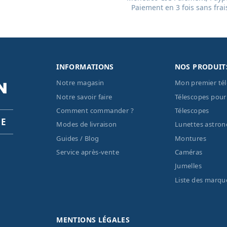
Paiement en 3 fois sans frai
INFORMATIONS
NOS PRODUIT
Notre magasin
Mon premier té
Notre savoir faire
Télescopes pour
Comment commander ?
Télescopes
PE
Modes de livraison
Lunettes astro
Guides / Blog
Montures
Service après-vente
Caméras
Jumelles
Liste des marqu
MENTIONS LÉGALES