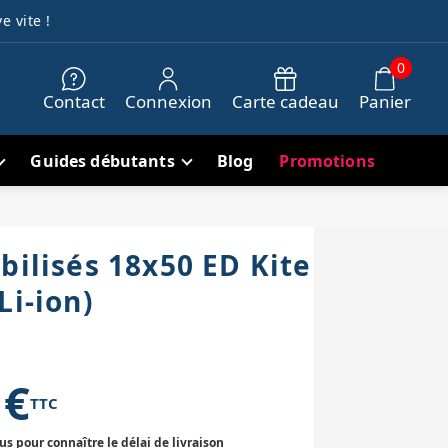
e vite !
0
Contact
Connexion
Carte cadeau
Panier
Guides débutants
Blog
Promotions
bilisés 18x50 ED Kite
Li-ion)
 €
TTC
 pour connaître le délai de livraison