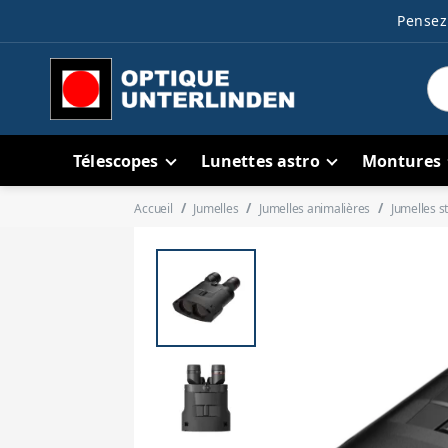
Pensez 
Télescopes
Lunettes astro
Montures
Accueil
Jumelles
Jumelles animalières
Jumelles st