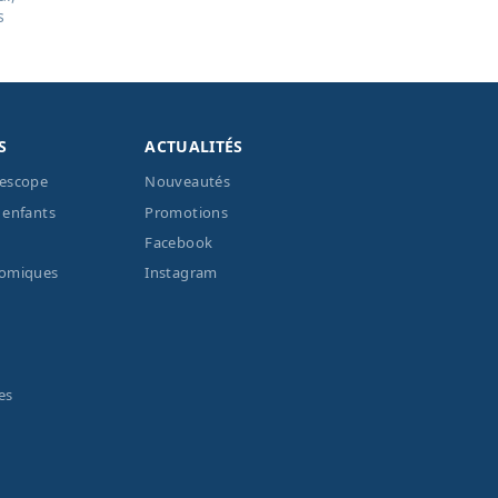
s
S
ACTUALITÉS
lescope
Nouveautés
 enfants
Promotions
Facebook
nomiques
Instagram
es