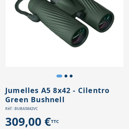
Accessoires pour montures
Pièces détachées
Têtes binocula
Jumelles A5 8x42 - Cilentro
Green Bushnell
Réf : BUBA5842VC
309,00 €
TTC