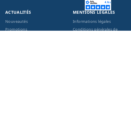
ACTUALITÉS
MENTIONS LÉGALES
Nouveautés
Informations légales
Promotions
Conditions générales de
vente
Facebook
Eco-Participation
Instagram
Vos données personnelles
© 2026 - Création site
internet
BWAgence
- Tous
droits réservés Optique
Unterlinden