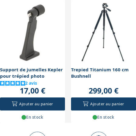
en netteté. Enfin, la mise au point manuelle nécessite
lors d'observations prolongées ou en astronomie. La
un réglage précis ; un mouvement trop rapide ou
stabilisation réduit la fatigue visuelle et permet
imprécis peut entraîner une image floue temporaire.
d'exploiter pleinement le grossissement 10x sans
tremblements. En astronomie, un trépied améliore
nettement le confort et la qualité d'observation, surtout
pour observer des objets faibles ou détaillés.
Support de jumelles Kepler
Trepied Titanium 160 cm
pour trépied photo
Bushnell
2
avis
17,00 €
299,00 €
Ajouter au panier
Ajouter au panier
En stock
En stock