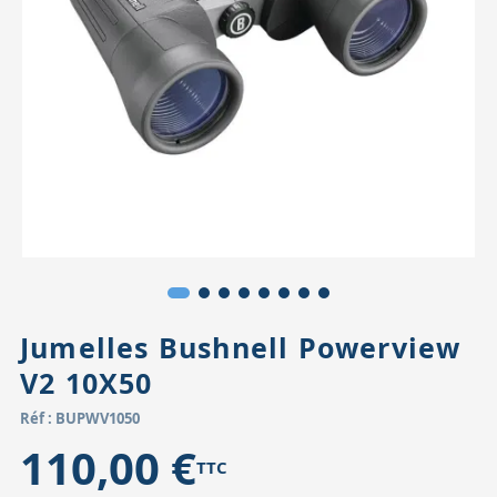
Accessoires pour montures
Pièces détachées
Têtes binocula
Jumelles Bushnell Powerview
V2 10X50
Réf : BUPWV1050
110,00 €
TTC