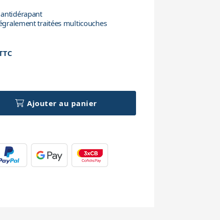
 antidérapant
tégralement traitées multicouches
TTC
h
Ajouter au panier