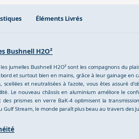
istiques
Éléments Livrés
les Bushnell H2O²
e, les jumelles Bushnell H2O² sont les compagnons du plai
nt à bord et surtout bien en mains, grâce à leur gainage e
ellées et neutralisées à l'azote, vous êtes assuré d'obt
ité. Le nouveau châssis en aluminium améliore le confort
et des prismes en verre BaK-4 optimisent la transmissio
 au Gulf Stream, le monde paraît plus beau au travers des 
héité