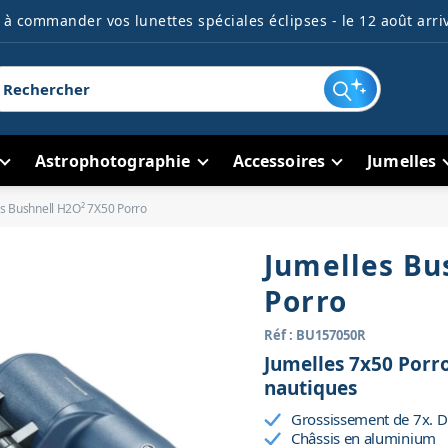
à commander vos lunettes spéciales éclipses - le 12 août arriv
Astrophotographie
Accessoires
Jumelles
s Bushnell H2O² 7X50 Porro
Jumelles Bu
Porro
Réf : BU157050R
Jumelles 7x50 Porro 
nautiques
Grossissement de 7x. D
Châssis en aluminium