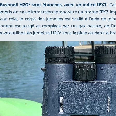
ushnell H2O² sont étanches, avec un indice IPX7
. Ce
compris en cas d'immersion temporaire (la norme IPX7 i
r cela, le corps des jumelles est scellé à l'aide de joi
iennent est purgé et remplacé par un gaz neutre, de l'az
uvez utilisez les jumelles H2O² sous la pluie ou dans le br