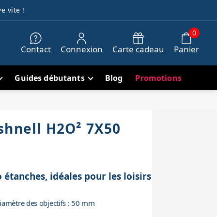
e vite !
0
Contact
Connexion
Carte cadeau
Panier
Guides débutants
Blog
Promotions
shnell H2O² 7X50
étanches, idéales pour les loisirs
iamètre des objectifs : 50 mm