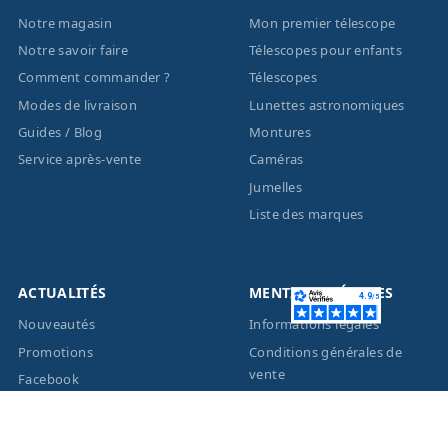
Notre magasin
Mon premier télescope
Notre savoir faire
Télescopes pour enfants
Comment commander ?
Télescopes
Modes de livraison
Lunettes astronomiques
Guides / Blog
Montures
Service après-vente
Caméras
Jumelles
Liste des marques
ACTUALITÉS
MENTIONS LÉGALES
Nouveautés
Informations légales
Promotions
Conditions générales de
vente
Facebook
Eco-Participation
Instagram
Vos données personnelles