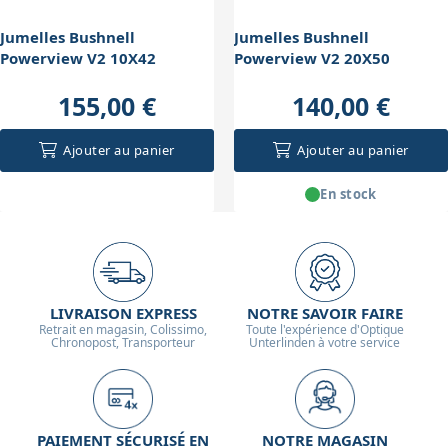
Jumelles Bushnell
Jumelles Bushnell
Powerview V2 10X42
Powerview V2 20X50
155,00 €
140,00 €
Ajouter au panier
Ajouter au panier
En stock
LIVRAISON EXPRESS
NOTRE SAVOIR FAIRE
Retrait en magasin, Colissimo,
Toute l'expérience d'Optique
Chronopost, Transporteur
Unterlinden à votre service
PAIEMENT SÉCURISÉ EN
NOTRE MAGASIN