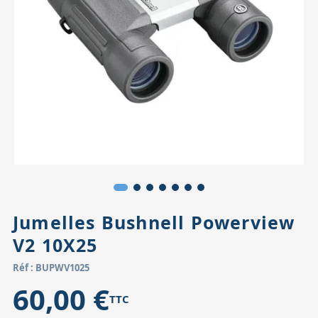
Accessoires pour montures
Pièces détachées
Têtes binocula
Jumelles Bushnell Powerview
V2 10X25
Réf : BUPWV1025
60,00 €
TTC