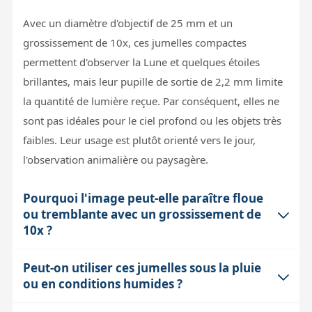
Avec un diamètre d'objectif de 25 mm et un
grossissement de 10x, ces jumelles compactes
permettent d'observer la Lune et quelques étoiles
brillantes, mais leur pupille de sortie de 2,2 mm limite
la quantité de lumière reçue. Par conséquent, elles ne
sont pas idéales pour le ciel profond ou les objets très
faibles. Leur usage est plutôt orienté vers le jour,
l'observation animalière ou paysagère.
Pourquoi l'image peut-elle paraître floue
ou tremblante avec un grossissement de
10x ?
Peut-on utiliser ces jumelles sous la pluie
À 10x, les tremblements de la main sont amplifiés, ce
ou en conditions humides ?
qui peut rendre l'image instable. De plus, la turbulence
atmosphérique peut brouiller le détail, surtout en