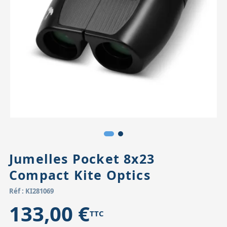
Accessoires pour montures
Pièces détachées
Têtes binocula
Jumelles Pocket 8x23
Compact Kite Optics
Réf : KI281069
133,00 €
TTC