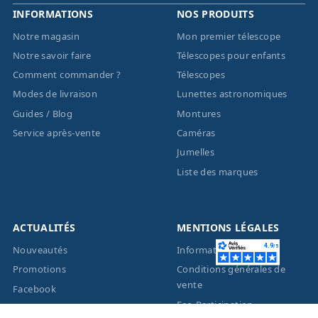
INFORMATIONS
NOS PRODUITS
Notre magasin
Mon premier télescope
Notre savoir faire
Télescopes pour enfants
Comment commander ?
Télescopes
Modes de livraison
Lunettes astronomiques
Guides / Blog
Montures
Service après-vente
Caméras
Jumelles
Liste des marques
ACTUALITÉS
MENTIONS LÉGALES
Nouveautés
Informations légales
Promotions
Conditions générales de
vente
Facebook
Eco-Participation
Instagram