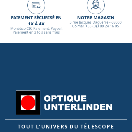
safari.
PAIEMENT SÉCURISÉ EN
NOTRE MAGASIN
5 rue Jacques Daguerre - 68000
1X À 4X
Colmar, +33 (0)3 89 24 16 05
Monético CIC Paiement, Paypal,
Paiement en 3 fois sans frais
TOUT L’UNIVERS DU TÉLESCOPE