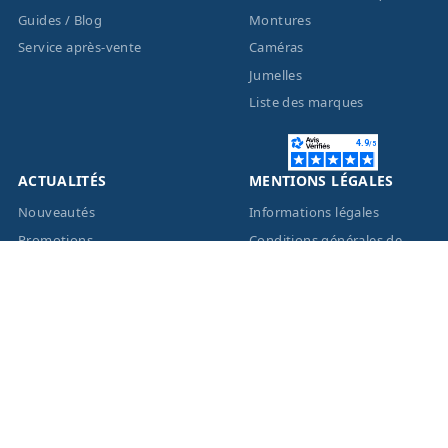
Guides / Blog
Montures
Service après-vente
Caméras
Jumelles
Liste des marques
ACTUALITÉS
MENTIONS LÉGALES
Nouveautés
Informations légales
Promotions
Conditions générales de
vente
Facebook
Eco-Participation
Instagram
Vos données personnelles