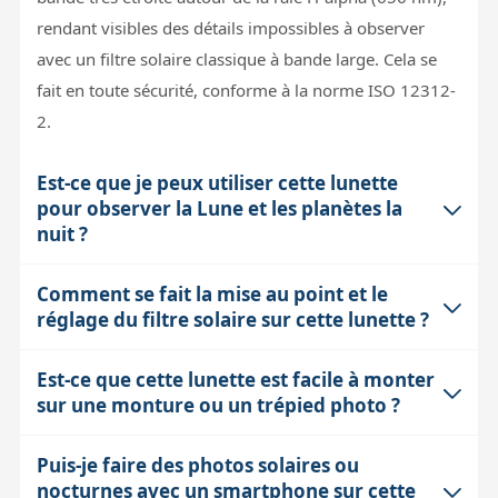
rendant visibles des détails impossibles à observer
avec un filtre solaire classique à bande large. Cela se
fait en toute sécurité, conforme à la norme ISO 12312-
2.
Est-ce que je peux utiliser cette lunette
pour observer la Lune et les planètes la
nuit ?
Comment se fait la mise au point et le
Oui, en retirant les deux éléments du filtre solaire, la
réglage du filtre solaire sur cette lunette ?
lunette devient une lunette achromatique classique de
80 mm d'ouverture et 400 mm de focale. Elle reste
Est-ce que cette lunette est facile à monter
La mise au point s'effectue via un système Crayford
alors adaptée à l'observation lunaire, planétaire et des
sur une monture ou un trépied photo ?
précis, grâce aux molettes latérales. Pour le filtre H-
objets du ciel profond les plus brillants. Toutefois, son
alpha, un dispositif rotatif au niveau de la partie avant
rapport F/D de 5 la destine plutôt à un usage visuel
Puis-je faire des photos solaires ou
Oui, la lunette est équipée d'une queue d'aronde Vixen
permet de varier légèrement la bande passante, vous
qu'aux très forts grossissements, qui peuvent être
nocturnes avec un smartphone sur cette