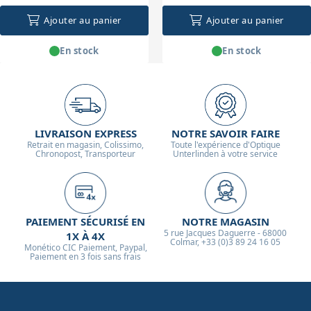
Ajouter au panier
Ajouter au panier
En stock
En stock
LIVRAISON EXPRESS
NOTRE SAVOIR FAIRE
Retrait en magasin, Colissimo,
Toute l'expérience d'Optique
Chronopost, Transporteur
Unterlinden à votre service
PAIEMENT SÉCURISÉ EN
NOTRE MAGASIN
5 rue Jacques Daguerre - 68000
1X À 4X
Colmar, +33 (0)3 89 24 16 05
Monético CIC Paiement, Paypal,
Paiement en 3 fois sans frais