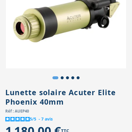
Accessoires pour montures
Pièces détachées
Têtes binocula
Lunette solaire Acuter Elite
Phoenix 40mm
Réf : AUEP40
5
/
5
-
7
avis
1 180,00 €
TTC