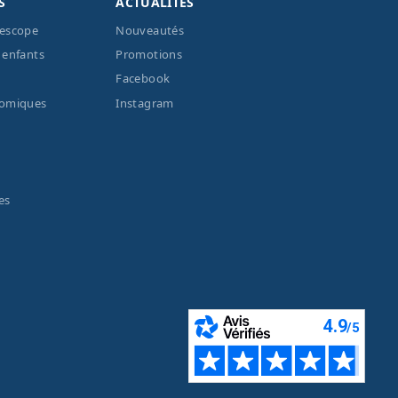
S
ACTUALITÉS
lescope
Nouveautés
 enfants
Promotions
Facebook
nomiques
Instagram
es