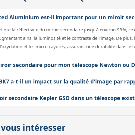
ed Aluminium est-il important pour un miroir sec
re la réflectivité du miroir secondaire jusqu'à environ 93%, ce q
augmentant ainsi la luminosité et le contraste de l'image. De plus,
 l'oxydation et les micro-rayures, assurant une durabilité dans le 
miroir secondaire pour mon télescope Newton ou 
 adaptée au diamètre du faisceau lumineux et au rapport f/D du té
K7 a-t-il un impact sur la qualité d'image par rap
amp utile, tandis qu'un miroir trop grand crée une obstruction cen
 optique pour sa bonne homogénéité et son faible coefficient de 
3mm convient généralement aux Newton de 150mm avec un rapport 
 miroir secondaire Kepler GSO dans un télescope exis
gré les variations de température nocturnes, limitant ainsi les d
pler GSO est généralement simple si vous respectez la taille et la 
n température correcte.
aire avec le miroir primaire pour assurer la qualité d'image. Le mi
 vous intéresser
 ou un support spécifique, donc il est important de vérifier la c