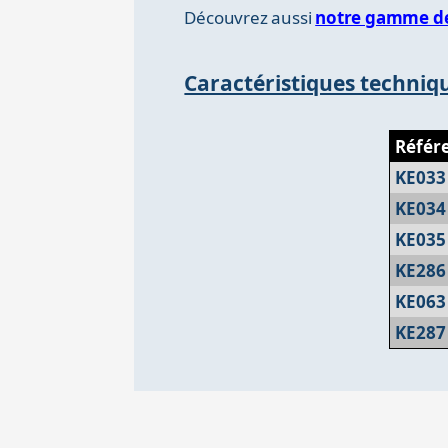
Découvrez aussi
notre gamme de
Caractéristiques techniq
Référ
KE033
KE034
KE035
KE286
KE063
KE287