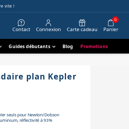
e vite !
0
Contact
Connexion
Carte cadeau
Panier
Guides débutants
Blog
Promotions
ndaire plan Kepler
pler seuls pour Newton/Dobson
uminium, réflectivité à 93%