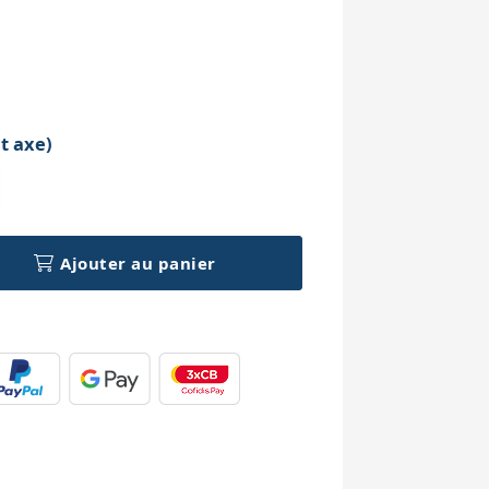
h
t axe)
Ajouter au panier