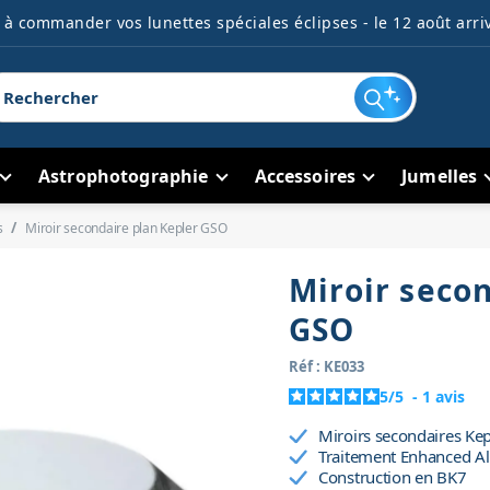
à commander vos lunettes spéciales éclipses - le 12 août arriv
Astrophotographie
Accessoires
Jumelles
s
Miroir secondaire plan Kepler GSO
Miroir seco
GSO
Réf : KE033
5
/
5
-
1
avis
Miroirs secondaires Ke
Traitement Enhanced Al
Construction en BK7