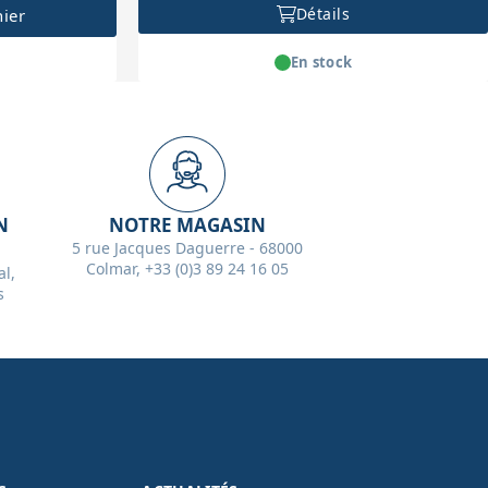
Détails
nier
En stock
N
NOTRE MAGASIN
5 rue Jacques Daguerre - 68000
Colmar, +33 (0)3 89 24 16 05
l,
s