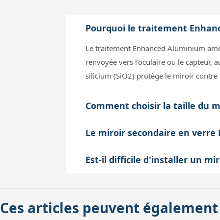
Pourquoi le traitement Enhanc
Le traitement Enhanced Aluminium amélio
renvoyée vers l'oculaire ou le capteur, 
silicium (SiO2) protège le miroir contre
Comment choisir la taille du 
La taille du miroir secondaire doit être
Le miroir secondaire en verre B
provoquer un vignettage, limitant le ch
Le verre BK7 est un standard reconnu en
contraste. Par exemple, un miroir de 6
Est-il difficile d'installer un
le miroir conserve sa forme précise mal
la compatibilité avec votre instrument.
L'installation d'un miroir secondaire Ke
image stable et nette après une mise e
bien aligner (collimer) le miroir second
Ces articles peuvent également
un porte-miroir avec une queue d'aronde