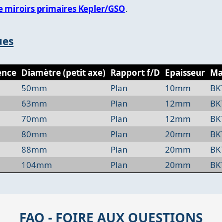
 miroirs primaires Kepler/GSO
.
ues
ence
Diamètre (petit axe)
Rapport f/D
Epaisseur
Ma
50mm
Plan
10mm
BK
63mm
Plan
12mm
BK
70mm
Plan
12mm
BK
80mm
Plan
20mm
BK
88mm
Plan
20mm
BK
104mm
Plan
20mm
BK
FAQ - FOIRE AUX QUESTIONS