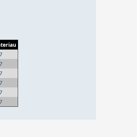
teriau
7
7
7
7
7
7