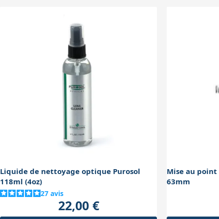
avant l'achat.
Liquide de nettoyage optique Purosol
Mise au point 
118ml (4oz)
63mm
27
avis
22,00 €