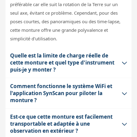
préférable car elle suit la rotation de la Terre sur un
seul axe, évitant ce problème. Cependant, pour des
poses courtes, des panoramiques ou des time-lapse,
cette monture offre une grande polyvalence et
simplicité d'utilisation.
Quelle est la limite de charge réelle de
cette monture et quel type d'instrument
puis-je y monter ?
Comment fonctionne le système WiFi et
La capacité officielle de charge est de 5 kg, ce qui
l'application SynScan pour piloter la
correspond à des instruments légers comme des
monture ?
lunettes apochromatiques jusqu'à environ 100-120
mm de diamètre, des Maksutov-Cassegrain de 127
Est-ce que cette monture est facilement
Le module WiFi intégré crée un point d'accès sans fil
mm, ou de petits télescopes Newton compacts. Il faut
transportable et adaptée à une
auquel vous connectez votre smartphone ou tablette
cependant rester vigilant sur la longueur du tube pour
observation en extérieur ?
via l'application gratuite SynScan App (iOS ou Android).