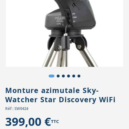
Accessoires pour montures
Pièces détachées
Têtes binocula
Monture azimutale Sky-
Watcher Star Discovery WiFi
Réf : SW0424
399,00 €
TTC