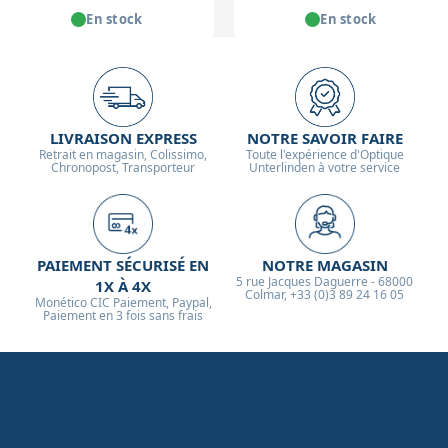
En stock
En stock
LIVRAISON EXPRESS
NOTRE SAVOIR FAIRE
Retrait en magasin, Colissimo,
Toute l'expérience d'Optique
Chronopost, Transporteur
Unterlinden à votre service
PAIEMENT SÉCURISÉ EN
NOTRE MAGASIN
5 rue Jacques Daguerre - 68000
1X À 4X
Colmar, +33 (0)3 89 24 16 05
Monético CIC Paiement, Paypal,
Paiement en 3 fois sans frais