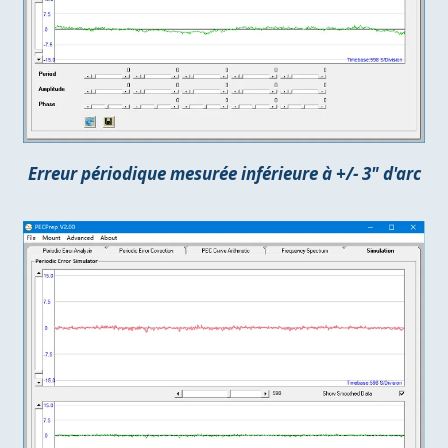
Erreur périodique mesurée inférieure à +/- 3" d'arc