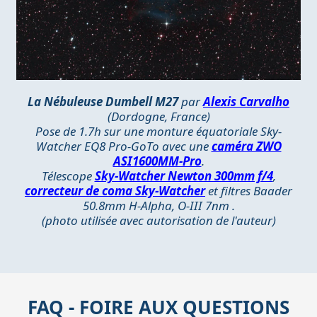
La Nébuleuse Dumbell M27
par
Alexis Carvalho
(Dordogne, France)
Pose de 1.7h sur une monture équatoriale Sky-
Watcher EQ8 Pro-GoTo avec une
caméra ZWO
ASI1600MM-Pro
.
Télescope
Sky-Watcher Newton 300mm f/4
,
correcteur de coma Sky-Watcher
et filtres Baader
50.8mm H-Alpha, O-III 7nm .
(photo utilisée avec autorisation de l'auteur)
FAQ - FOIRE AUX QUESTIONS