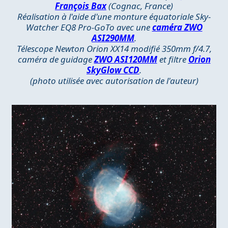
François Bax
(Cognac, France)
Réalisation à l'aide d'une monture équatoriale Sky-
Watcher EQ8 Pro-GoTo avec une
caméra ZWO
ASI290MM
.
Télescope Newton Orion XX14 modifié 350mm f/4.7,
caméra de guidage
ZWO ASI120MM
et filtre
Orion
SkyGlow CCD
.
(photo utilisée avec autorisation de l'auteur)