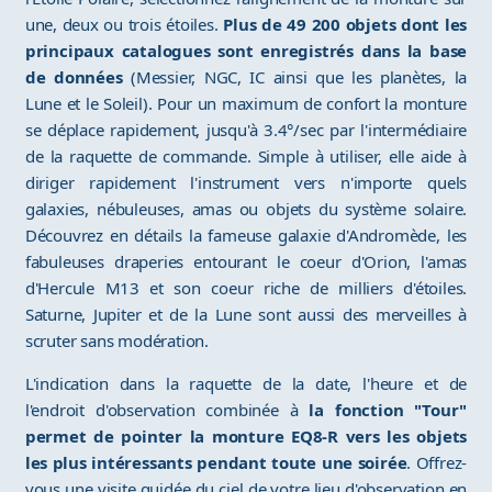
une, deux ou trois étoiles.
Plus de 49 200 objets dont les
principaux catalogues sont enregistrés dans la base
de données
(Messier, NGC, IC ainsi que les planètes, la
Lune et le Soleil). Pour un maximum de confort la monture
se déplace rapidement, jusqu'à 3.4°/sec par l'intermédiaire
de la raquette de commande. Simple à utiliser, elle aide à
diriger rapidement l'instrument vers n'importe quels
galaxies, nébuleuses, amas ou objets du système solaire.
Découvrez en détails la fameuse galaxie d'Andromède, les
fabuleuses draperies entourant le coeur d'Orion, l'amas
d'Hercule M13 et son coeur riche de milliers d'étoiles.
Saturne, Jupiter et de la Lune sont aussi des merveilles à
scruter sans modération.
L'indication dans la raquette de la date, l'heure et de
l'endroit d'observation combinée à
la fonction "Tour"
permet de pointer la monture EQ8-R vers les objets
les plus intéressants pendant toute une soirée
. Offrez-
vous une visite guidée du ciel de votre lieu d'observation en