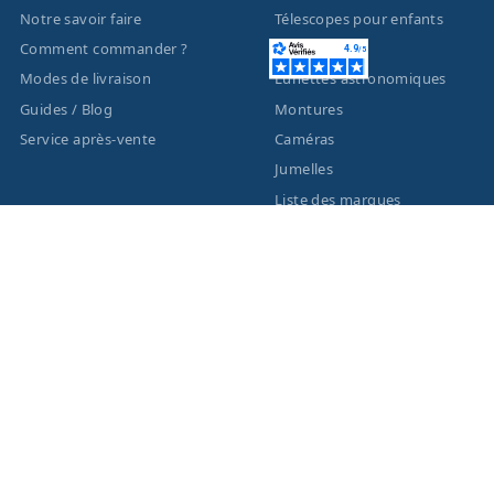
Notre savoir faire
Télescopes pour enfants
Comment commander ?
Télescopes
Modes de livraison
Lunettes astronomiques
Guides / Blog
Montures
Service après-vente
Caméras
Jumelles
Liste des marques
ACTUALITÉS
MENTIONS LÉGALES
Nouveautés
Informations légales
Promotions
Conditions générales de
vente
Facebook
Eco-Participation
Instagram
Vos données personnelles