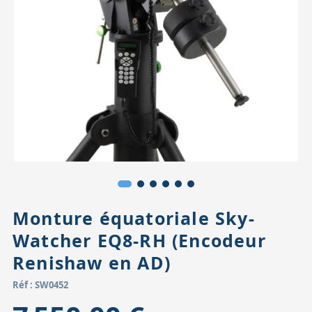
Accessoires pour montures
Pièces détachées
Têtes binocula
Monture équatoriale Sky-
Watcher EQ8-RH (Encodeur
Renishaw en AD)
Réf : SW0452