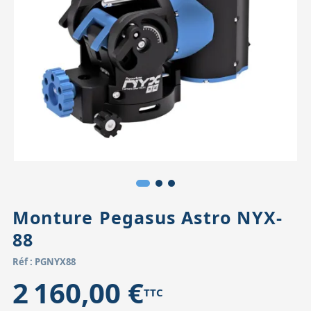
Accessoires pour montures
Pièces détachées
Têtes binocula
Monture Pegasus Astro NYX-
88
Réf : PGNYX88
2 160,00 €
TTC