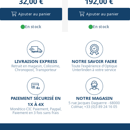
32,00 €
192,00 €
Ajouter au panier
Ajouter au panier
En stock
En stock
LIVRAISON EXPRESS
NOTRE SAVOIR FAIRE
Retrait en magasin, Colissimo,
Toute l'expérience d'Optique
Chronopost, Transporteur
Unterlinden à votre service
PAIEMENT SÉCURISÉ EN
NOTRE MAGASIN
5 rue Jacques Daguerre - 68000
1X À 4X
Colmar, +33 (0)3 89 24 16 05
Monético CIC Paiement, Paypal,
Paiement en 3 fois sans frais