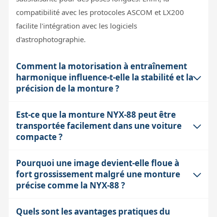
compatibilité avec les protocoles ASCOM et LX200
facilite l'intégration avec les logiciels
d'astrophotographie.
Comment la motorisation à entraînement
harmonique influence-t-elle la stabilité et la
précision de la monture ?
Est-ce que la monture NYX-88 peut être
La motorisation à entraînement harmonique utilise un
transportée facilement dans une voiture
système à réducteurs elliptiques combinés à une
compacte ?
courroie synchrone, offrant un rapport de réduction
très élevé (500:1) avec un déplacement doux et un
Pourquoi une image devient-elle floue à
Oui, la NYX-88 est conçue pour être compacte et légère
couple important. Cette conception limite les jeux
fort grossissement malgré une monture
(5 kg), ce qui facilite grandement son transport. Son
mécaniques et réduit l'erreur périodique, qui est ici de
précise comme la NYX-88 ?
design sans contrepoids pour une charge de 14 kg
15 à 20 secondes d'arc crête à crête. Le résultat est un
évite d'avoir à transporter des masses supplémentaires
suivi fluide et précis, même avec une monture légère et
Quels sont les avantages pratiques du
Même avec une monture très précise comme la NYX-