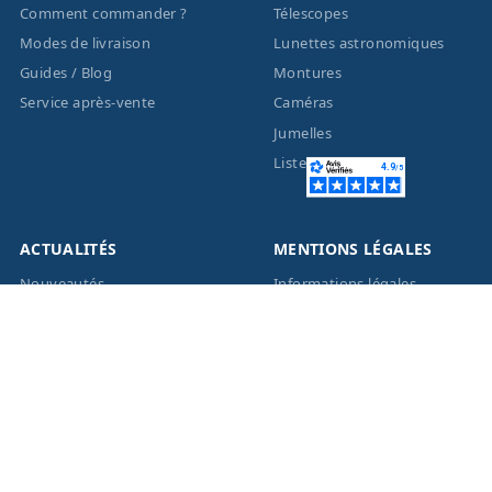
Comment commander ?
Télescopes
Modes de livraison
Lunettes astronomiques
Guides / Blog
Montures
Service après-vente
Caméras
Jumelles
Liste des marques
ACTUALITÉS
MENTIONS LÉGALES
Nouveautés
Informations légales
Promotions
Conditions générales de
vente
Facebook
Eco-Participation
Instagram
Vos données personnelles